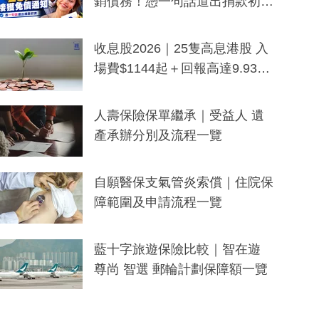
銷債務！憑一句話道出捐款初
衷：加州26萬人接獲免債通知、
一度被誤當詐騙手段
收息股2026｜25隻高息港股 入
場費$1144起＋回報高達9.93
厘！持續更新
人壽保險保單繼承｜受益人 遺
產承辦分別及流程一覽
自願醫保支氣管炎索償｜住院保
障範圍及申請流程一覽
藍十字旅遊保險比較｜智在遊
尊尚 智選 郵輪計劃保障額一覽