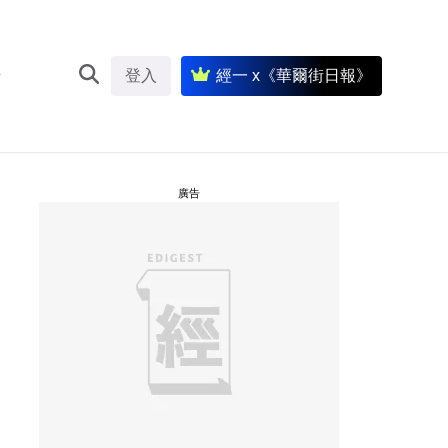
登入
經一 x《華爾街日報》
廣告