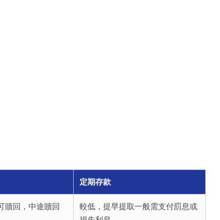
定期存款
1 可贖回，中途贖回
較低，提早提取一般需支付罰息或
損失利息