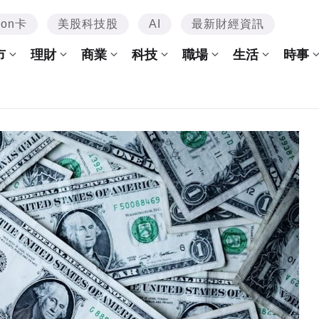
mon卡
美股科技股
AI
最新財經資訊
市
理財
商業
科技
職場
生活
時事