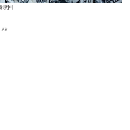
時贖回
廣告