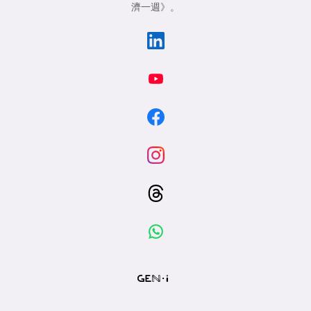
濟一週》
。