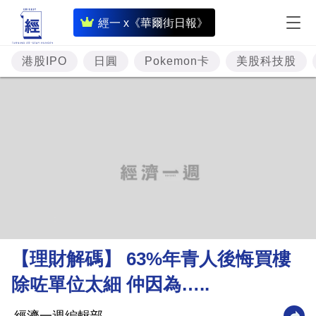
即
經一 x《華爾街日報》
時
財
港股IPO
日圓
Pokemon卡
美股科技股
經
專
題
投
資
樓
市
理
【理財解碼】 63%年青人後悔買樓
財
除咗單位太細 仲因為…..
商
業