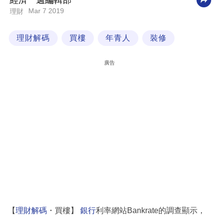
經濟一週編輯部
Mar 7 2019
理財
科
技
理財解碼
買樓
年青人
裝修
職
場
廣告
生
活
時
事
專
欄
訂
閱
專
【
理財解碼
・買樓】
銀行
利率網站Bankrate的調查顯示，
區