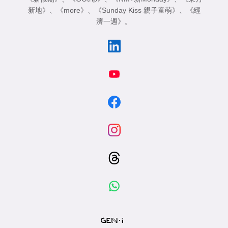
新地》
、
《more》
、
《Sunday Kiss 親子童萌》
、
《經
濟一週》
。