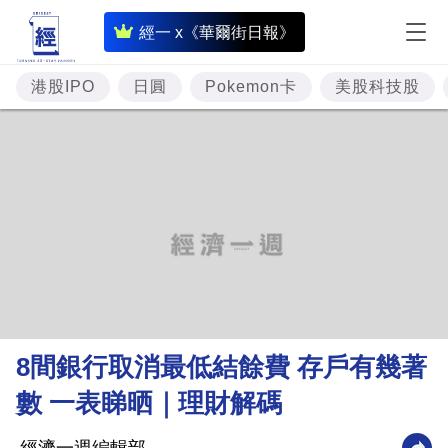
即
經一 x《華爾街日報》
時
財
港股IPO
日圓
Pokemon卡
美股科技股
經
專
題
投
資
樓
市
理
8間銀行取消最低結餘費 存戶有幾著
財
數 一表睇晒｜理財解碼
商
業