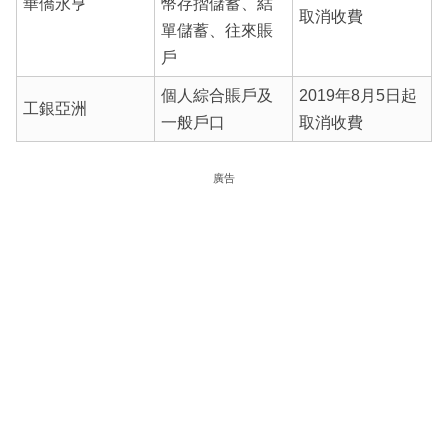
華僑永亨
幣存摺儲蓄、結
取消收費
單儲蓄、往來賬
戶
個人綜合賬戶及
2019年8月5日起
工銀亞洲
一般戶口
取消收費
廣告