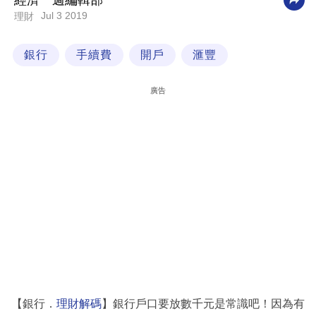
經濟一週編輯部
Jul 3 2019
理財
科
技
銀行
手續費
開戶
滙豐
職
場
廣告
生
活
時
事
專
欄
訂
閱
專
【銀行．
理財解碼
】銀行戶口要放數千元是常識吧！因為有
區