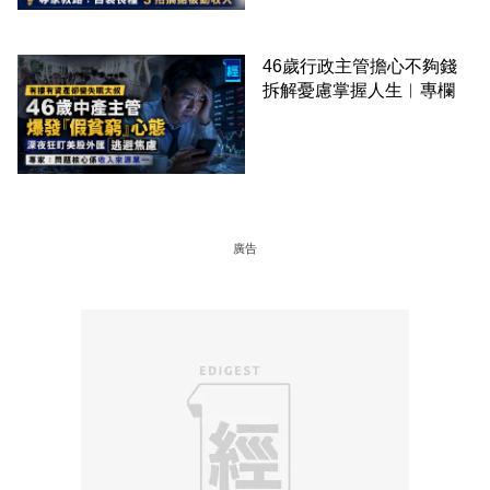
46歲行政主管擔心不夠錢
拆解憂慮掌握人生︳專欄
廣告