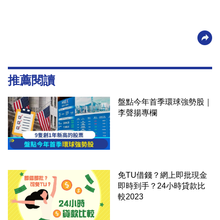
推薦閱讀
盤點今年首季環球強勢股｜
李聲揚專欄
免TU借錢？網上即批現金
即時到手？24小時貸款比
較2023