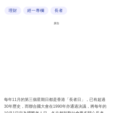
科
理財
經一專欄
長者
技
職
廣告
場
生
活
時
事
專
欄
訂
閱
每年11月的第三個星期日都是香港「長者日」，已有超過
專
30年歷史，而聯合國大會在1990年亦通過決議，將每年的
區