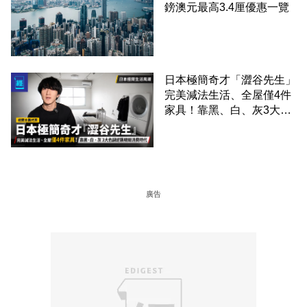
鎊澳元最高3.4厘優惠一覽
日本極簡奇才「澀谷先生」
完美減法生活、全屋僅4件
家具！靠黑、白、灰3大色
調逆襲精緻消費時代
廣告