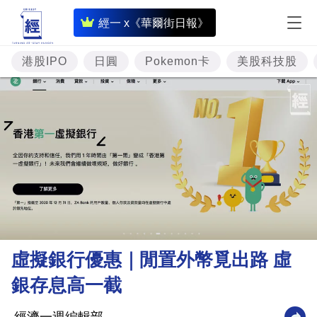
即
經一 x《華爾街日報》
時
財
港股IPO
日圓
Pokemon卡
美股科技股
經
專
題
投
資
樓
市
理
虛擬銀行優惠｜閒置外幣覓出路 虛
財
銀存息高一截
商
業