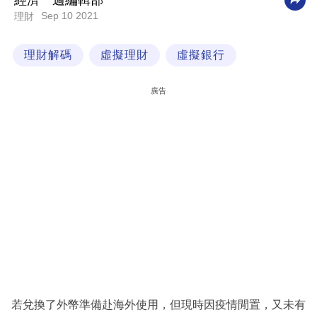
經濟一週編輯部
Sep 10 2021
理財
科
技
理財解碼
虛擬理財
虛擬銀行
職
場
廣告
生
活
時
事
專
欄
訂
閱
專
若兌換了外幣準備赴海外使用，但現時因疫情閒置，又未有
區