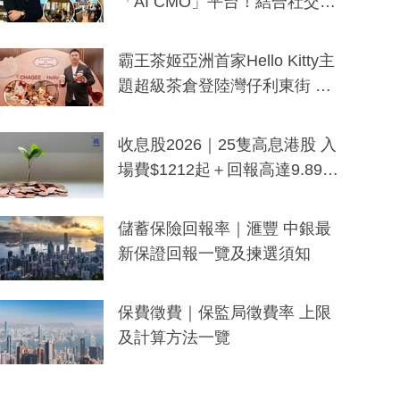
「AI CMO」平台！結合社交聆
聽與廣東話大模型 助中小企數
分鐘生成「貼地」宣傳短片
霸王茶姬亞洲首家Hello Kitty主
題超級茶倉登陸灣仔利東街 推
出首創「伯爵紅茶色」Hello Kitt
y及香港限定特調系列
收息股2026｜25隻高息港股 入
場費$1212起＋回報高達9.89
厘！持續更新
儲蓄保險回報率｜滙豐 中銀最
新保證回報一覽及揀選須知
保費徵費｜保監局徵費率 上限
及計算方法一覽