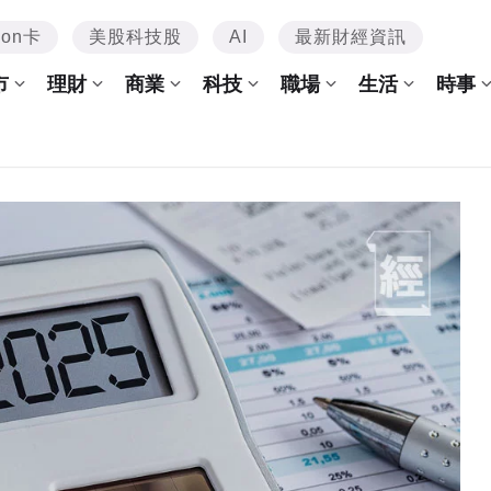
mon卡
美股科技股
AI
最新財經資訊
市
理財
商業
科技
職場
生活
時事