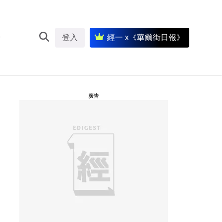
登入
經一 x《華爾街日報》
廣告