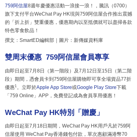
759阿信屋
8週年慶優惠活動一浪接一浪！，騰訊（0700）
旗下支付平台WeChat Pay HK現與759阿信屋合作推出震撼
的「折上折」雙重優惠，優惠期內以至抵價就可以盡掃各款
特色零食飲品！
撰文：SmartED編輯部｜圖片：新傳媒資料庫
雙周末優惠 759阿信屋會員專享
由即日起至7月8日（第一階段）及7月12日至15日（第二階
段）期間，憑會員卡到759阿信屋購物即可享全場貨品77折
1
優惠
。立即於
Apple App Store
或
Google Play Store
下載
「759 Online」APP，免費登記成為會員享用優惠！
WeChat Pay HK特別「贈慶」
由即日起至7月18日期間，WeChat Pay HK用戶凡於759阿
信屋使用 WeChat Pay香港錢包付款，單次惠顧滿港幣70