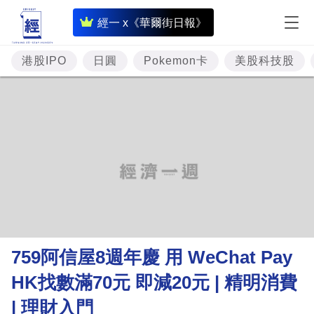
即
經一 x《華爾街日報》
時
財
港股IPO
日圓
Pokemon卡
美股科技股
經
專
題
投
資
樓
市
理
759阿信屋8週年慶 用 WeChat Pay
財
HK找數滿70元 即減20元 | 精明消費
商
| 理財入門
業