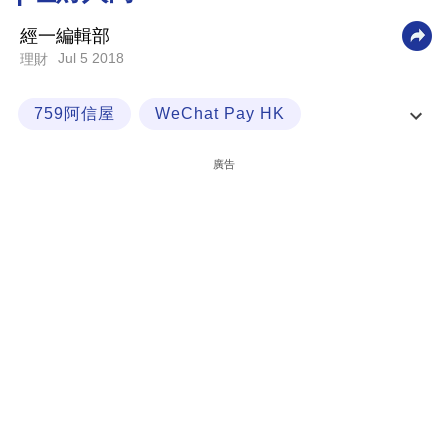
科
經一編輯部
技
Jul 5 2018
理財
職
759阿信屋
WeChat Pay HK
場
理財入門
精明消費
生
廣告
活
時
事
專
欄
訂
閱
專
區