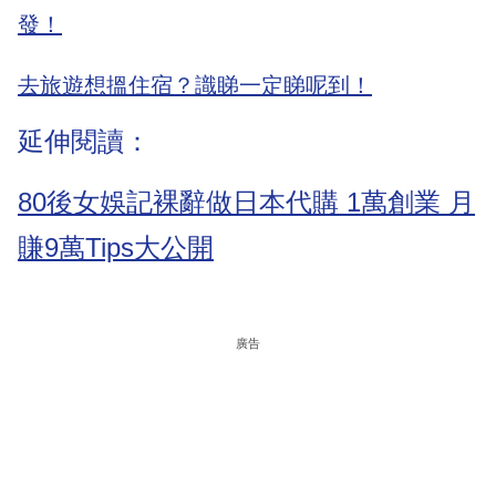
發！
去旅遊想搵住宿？識睇一定睇呢到！
延伸閱讀：
80後女娛記裸辭做日本代購 1萬創業 月
賺9萬Tips大公開
廣告