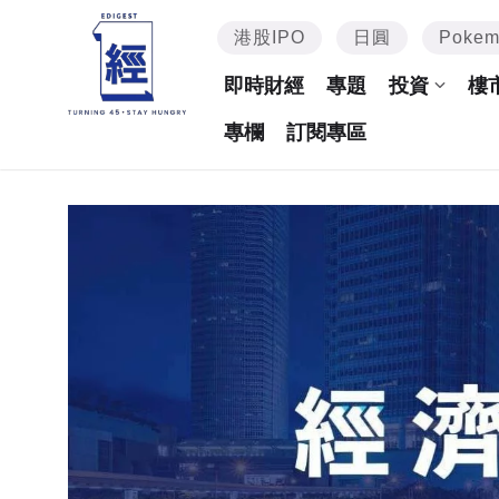
港股IPO
日圓
Poke
即時財經
專題
投資
樓
專欄
訂閱專區