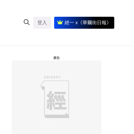
登入
經一 x《華爾街日報》
廣告