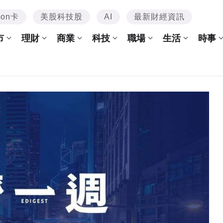
mon卡
美股科技股
AI
最新財經資訊
市
理財
商業
科技
職場
生活
時事