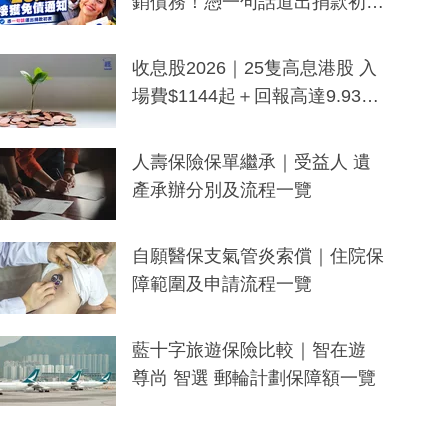
銷債務！憑一句話道出捐款初
衷：加州26萬人接獲免債通知、
一度被誤當詐騙手段
收息股2026｜25隻高息港股 入
場費$1144起＋回報高達9.93
厘！持續更新
人壽保險保單繼承｜受益人 遺
產承辦分別及流程一覽
自願醫保支氣管炎索償｜住院保
障範圍及申請流程一覽
藍十字旅遊保險比較｜智在遊
尊尚 智選 郵輪計劃保障額一覽