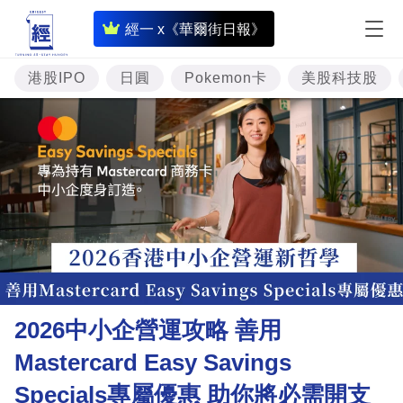
即
經一 x《華爾街日報》
時
財
港股IPO
日圓
Pokemon卡
美股科技股
經
專
題
投
資
樓
市
理
2026中小企營運攻略 善用
財
Mastercard Easy Savings
商
Specials專屬優惠 助你將必需開支
業