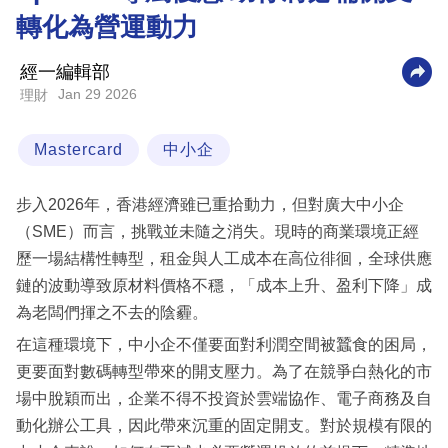
轉化為營運動力
科
技
經一編輯部
職
Jan 29 2026
理財
場
Mastercard
中小企
生
活
步入2026年，香港經濟雖已重拾動力，但對廣大中小企
時
（SME）而言，挑戰並未隨之消失。現時的商業環境正經
事
歷一場結構性轉型，租金與人工成本在高位徘徊，全球供應
鏈的波動導致原材料價格不穩，「成本上升、盈利下降」成
專
為老闆們揮之不去的陰霾。
欄
在這種環境下，中小企不僅要面對利潤空間被蠶食的困局，
訂
更要面對數碼轉型帶來的開支壓力。為了在競爭白熱化的市
閱
場中脫穎而出，企業不得不投資於雲端協作、電子商務及自
專
動化辦公工具，因此帶來沉重的固定開支。對於規模有限的
區