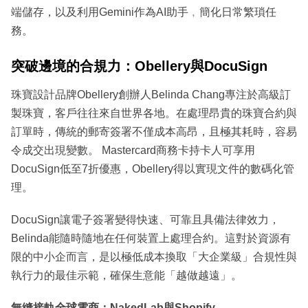
端儲存，以及利用Gemini作為AI助手﹐簡化日常繁瑣任
務。
突破邊境的合規力：Obellery與DocuSign
珠寶設計品牌Obellery創辦人Belinda Chang專注於高級訂
製珠寶，客戶往往來自世界各地。在處理昂貴的珠寶合約與
訂單時，傳統的郵寄簽署不僅成本高昂，且極其耗時，容易
令成交出現變數。 Mastercard商務卡持卡人可享用
DocuSign低至7折優惠，Obellery得以實現文件的數碼化管
理。
DocuSign讓電子簽署變得快速、可靠且具備法律效力，
Belinda能隨時隨地在任何裝置上處理合約。這對於資源有
限的中小企而言，是以極低成本換取「大企業級」合規性與
執行力的最佳示範，確保生意能「越做越遠」。
無縫接軌全球電商：NakedLab與Shopify