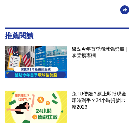
推薦閱讀
盤點今年首季環球強勢股｜
李聲揚專欄
免TU借錢？網上即批現金
即時到手？24小時貸款比
較2023