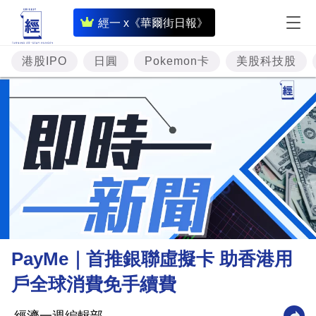
即
經一 x《華爾街日報》
時
財
港股IPO
日圓
Pokemon卡
美股科技股
經
專
題
投
資
樓
市
理
PayMe｜首推銀聯虛擬卡 助香港用
財
戶全球消費免手續費
商
業