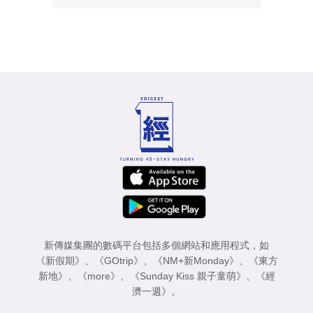
新傳媒集團的數碼平台包括多個網站和應用程式，如
《新假期》
、
《GOtrip》
、
《NM+新Monday》
、
《東方
新地》
、
《more》
、
《Sunday Kiss 親子童萌》
、
《經
濟一週》
。