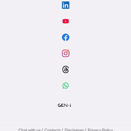
/
/
/
Chat with us
Contacts
Disclaimer
Privacy Policy