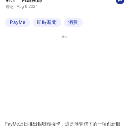
經濟一週編輯部
Aug 8 2024
理財
科
技
PayMe
即時新聞
消費
職
場
廣告
生
活
時
事
專
欄
訂
閱
專
PayMe近日推出銀聯虛擬卡，這是滙豐旗下的一項創新服
區