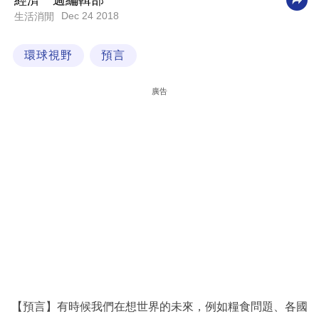
經濟一週編輯部
Dec 24 2018
生活消閒
科
技
環球視野
預言
職
場
廣告
生
活
時
事
專
欄
訂
閱
專
【預言】有時候我們在想世界的未來，例如糧食問題、各國
區