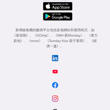
新傳媒集團的數碼平台包括多個網站和應用程式，如
《新假期》
、
《GOtrip》
、
《NM+新Monday》
、
《東方
新地》
、
《more》
、
《Sunday Kiss 親子童萌》
、
《經
濟一週》
。