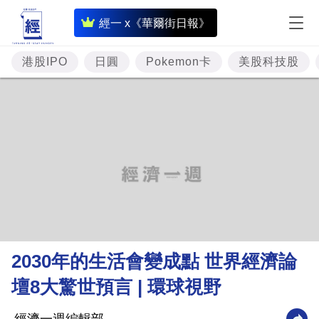
即
經一 x《華爾街日報》
時
財
港股IPO
日圓
Pokemon卡
美股科技股
經
專
題
投
資
樓
市
理
2030年的生活會變成點 世界經濟論
財
壇8大驚世預言 | 環球視野
商
業