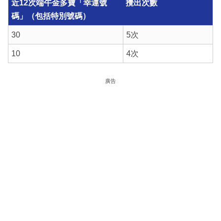
近12
次端午
金多寶
「幸運號
攪出次數
碼」
（包括特別號碼）
30
5次
10
4次
廣告