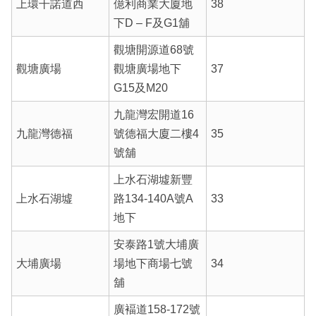
上環干諾道西
億利商業大廈地
38
下D – F及G1舖
觀塘開源道68號
觀塘廣場
觀塘廣場地下
37
G15及M20
九龍灣宏開道16
九龍灣德福
號德福大廈二樓4
35
號舖
上水石湖墟新豐
上水石湖墟
路134-140A號A
33
地下
安泰路1號大埔廣
大埔廣場
場地下商場七號
34
舖
廣褔道158-172號