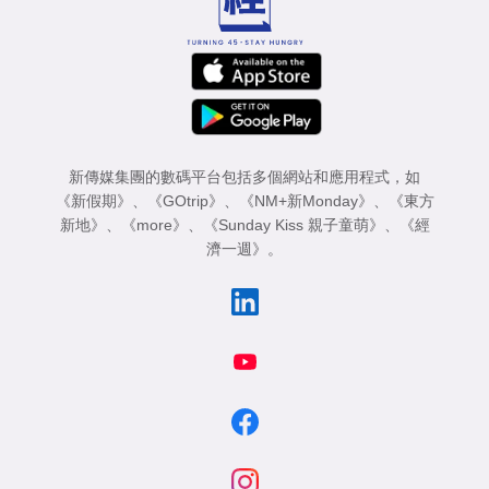
新傳媒集團的數碼平台包括多個網站和應用程式，如
《新假期》
、
《GOtrip》
、
《NM+新Monday》
、
《東方
新地》
、
《more》
、
《Sunday Kiss 親子童萌》
、
《經
濟一週》
。