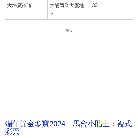
大埔廣褔道
大埔商業大廈地
30
下
廣告
端午節金多寶2024｜馬會小貼士：複式
彩票