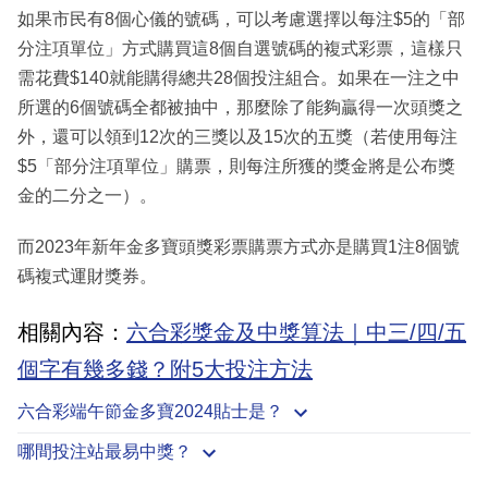
如果市民有8個心儀的號碼，可以考慮選擇以每注$5的「部
分注項單位」方式購買這8個自選號碼的複式彩票，這樣只
需花費$140就能購得總共28個投注組合。如果在一注之中
所選的6個號碼全都被抽中，那麼除了能夠贏得一次頭獎之
外，還可以領到12次的三獎以及15次的五獎（若使用每注
$5「部分注項單位」購票，則每注所獲的獎金將是公布獎
金的二分之一）。
而2023年新年金多寶頭獎彩票購票方式亦是購買1注8個號
碼複式運財獎券。
相關內容：
六合彩獎金及中獎算法｜中三/四/五
個字有幾多錢？附5大投注方法
六合彩端午節金多寶2024貼士是？
哪間投注站最易中獎？