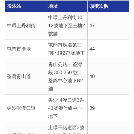
投注站
地址
頭獎次數
中環士丹利街10-
中環士丹利街
12號地下至三樓2
47
號舖
屯門市廣場第三
屯門市廣場
44
期地段277號地下
青山公路 – 荃灣
段 300-350 號，
荃灣青山道
40
荃錦中心地下B2
舖
尖沙咀漢口道39-
尖沙咀漢口道
41號麥仕維中心
39
地下
上環干諾道西3號