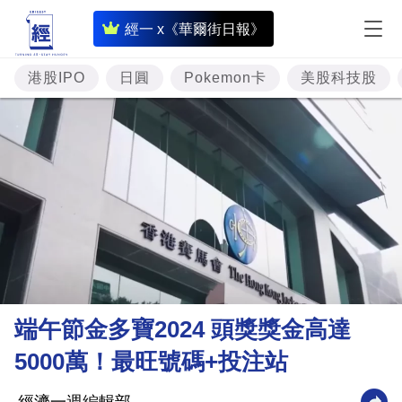
即
經一 x《華爾街日報》
時
財
港股IPO
日圓
Pokemon卡
美股科技股
經
專
題
投
資
樓
市
理
端午節金多寶2024 頭獎獎金高達
財
5000萬！最旺號碼+投注站
商
業