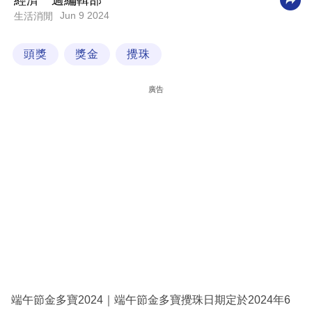
經濟一週編輯部
Jun 9 2024
生活消閒
科
技
頭獎
獎金
攪珠
職
場
廣告
生
活
時
事
專
欄
訂
閱
專
端午節金多寶2024｜端午節金多寶攪珠日期定於2024年6
區