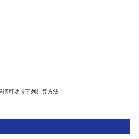
詳情可參考下列計算方法：