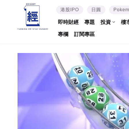
港股IPO
日圓
Poke
即時財經
專題
投資
樓
專欄
訂閱專區