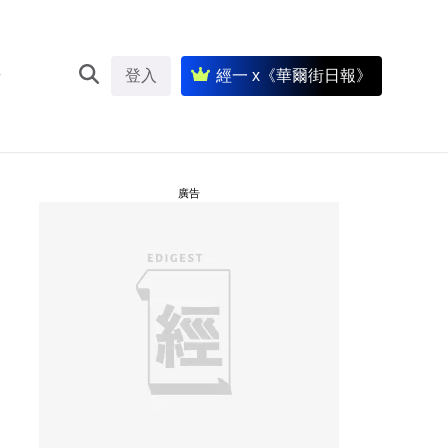
登入
經一 x《華爾街日報》
廣告