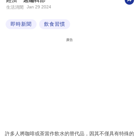
經濟一週編輯部
Jan 29 2024
生活消閒
科
技
即時新聞
飲食習慣
職
場
廣告
生
活
時
事
專
欄
訂
閱
專
許多人將咖啡或茶當作飲水的替代品，因其不僅具有特殊的
區