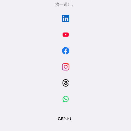
濟一週》
。