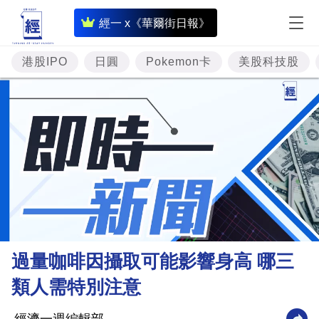
即
經一 x《華爾街日報》
時
財
港股IPO
日圓
Pokemon卡
美股科技股
經
專
題
投
資
樓
市
理
過量咖啡因攝取可能影響身高 哪三
財
類人需特別注意
商
業