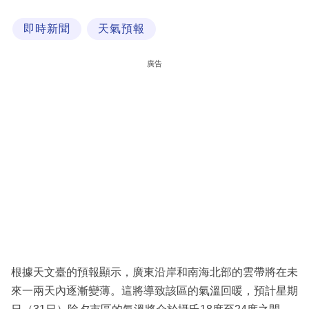
科
即時新聞
天氣預報
技
職
廣告
場
生
活
時
事
專
欄
訂
閱
根據天文臺的預報顯示，廣東沿岸和南海北部的雲帶將在未
專
來一兩天內逐漸變薄。這將導致該區的氣溫回暖，預計星期
區