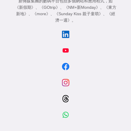
新傳媒集團的數碼平台包括多個網站和應用程式，如
《新假期》
、
《GOtrip》
、
《NM+新Monday》
、
《東方
新地》
、
《more》
、
《Sunday Kiss 親子童萌》
、
《經
濟一週》
。