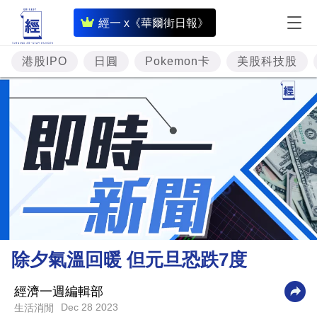
即
經一 x《華爾街日報》
時
財
港股IPO
日圓
Pokemon卡
美股科技股
經
專
題
投
資
樓
市
理
除夕氣溫回暖 但元旦恐跌7度
財
商
經濟一週編輯部
Dec 28 2023
生活消閒
業