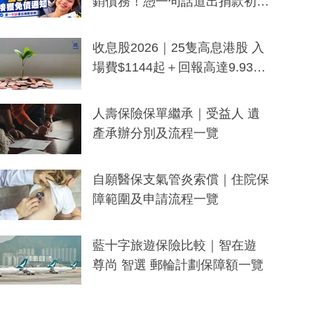
銷債務！憑一句話道出捐款初
衷：加州26萬人接獲免債通知、
一度被誤當詐騙手段
收息股2026｜25隻高息港股 入
場費$1144起＋回報高達9.93
厘！持續更新
人壽保險保單繼承｜受益人 遺
產承辦分別及流程一覽
自願醫保支氣管炎索償｜住院保
障範圍及申請流程一覽
藍十字旅遊保險比較｜智在遊
尊尚 智選 郵輪計劃保障額一覽