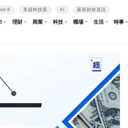
mon卡
美股科技股
AI
最新財經資訊
市
理財
商業
科技
職場
生活
時事