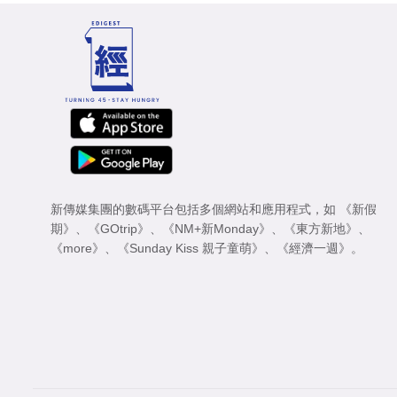
新傳媒集團的數碼平台包括多個網站和應用程式，如
《新假
期》
、
《GOtrip》
、
《NM+新Monday》
、
《東方新地》
、
《more》
、
《Sunday Kiss 親子童萌》
、
《經濟一週》
。