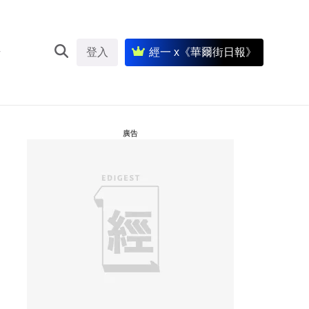
登入
經一 x《華爾街日報》
廣告