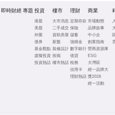
即時財經
專題
投資
樓市
理財
商業
港股
大市消息
定期存款
市場動態
美股
二手成交
保險
品牌故事
外匯
資助房屋
儲蓄
中小企
債券
新盤
強積金
創業指南
基金觀點
裝修設計
數字銀行
營商資源庫
虛擬投資
按揭
借貸
ESG
投資熱話
樓市熱話
稅務
大灣區
信用卡
經一品牌大
理財熱話
獎2026
經一活動