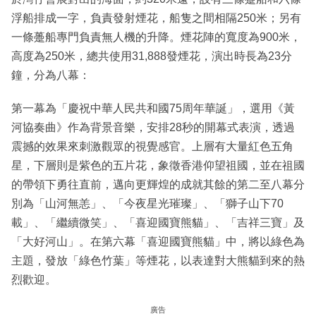
浮船排成一字，負責發射煙花，船隻之間相隔250米；另有
一條躉船專門負責無人機的升降。煙花陣的寬度為900米，
高度為250米，總共使用31,888發煙花，演出時長為23分
鐘，分為八幕：
第一幕為「慶祝中華人民共和國75周年華誕」，選用《黃
河協奏曲》作為背景音樂，安排28秒的開幕式表演，透過
震撼的效果來刺激觀眾的視覺感官。上層有大量紅色五角
星，下層則是紫色的五片花，象徵香港仰望祖國，並在祖國
的帶領下勇往直前，邁向更輝煌的成就其餘的第二至八幕分
別為「山河無恙」、「今夜星光璀璨」、「獅子山下70
載」、「繼續微笑」、「喜迎國寶熊貓」、「吉祥三寶」及
「大好河山」。在第六幕「喜迎國寶熊貓」中，將以綠色為
主題，發放「綠色竹葉」等煙花，以表達對大熊貓到來的熱
烈歡迎。
廣告