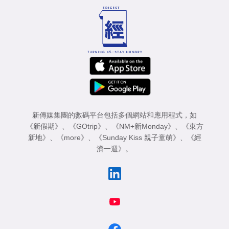
新傳媒集團的數碼平台包括多個網站和應用程式，如
《新假期》
、
《GOtrip》
、
《NM+新Monday》
、
《東方
新地》
、
《more》
、
《Sunday Kiss 親子童萌》
、
《經
濟一週》
。