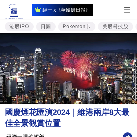
即
經一 x《華爾街日報》
時
財
港股IPO
日圓
Pokemon卡
美股科技股
經
專
題
投
資
樓
市
理
國慶煙花匯演2024｜維港兩岸8大最
財
佳全景觀賞位置
商
業