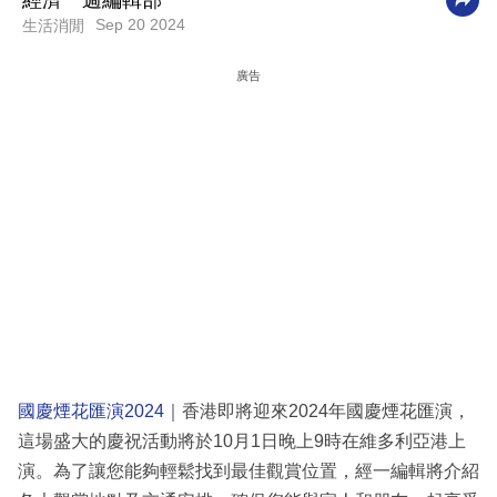
經濟一週編輯部
Sep 20 2024
生活消閒
科
技
廣告
職
場
生
活
時
事
專
欄
訂
國慶煙花匯演2024
｜香港即將迎來2024年國慶煙花匯演，
閱
這場盛大的慶祝活動將於10月1日晚上9時在維多利亞港上
專
演。為了讓您能夠輕鬆找到最佳觀賞位置，經一編輯將介紹
區