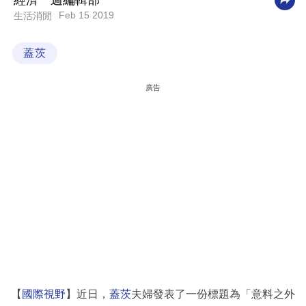
經濟一週編輯部
Feb 15 2019
生活消閒
科
技
蓋茨
職
場
廣告
生
活
時
事
專
欄
訂
閱
專
【
國際視野
】近日，
蓋茨
夫婦發表了一份標題為「意料之外
區