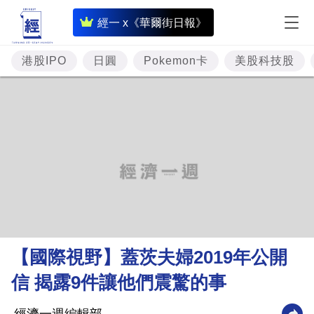
即
經一 x《華爾街日報》
時
財
港股IPO
日圓
Pokemon卡
美股科技股
經
專
題
投
資
樓
市
理
【國際視野】蓋茨夫婦2019年公開
財
信 揭露9件讓他們震驚的事
商
業