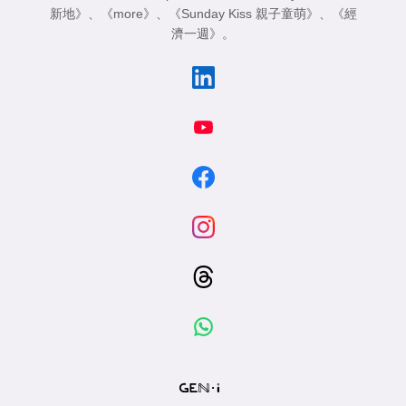
新地》
、
《more》
、
《Sunday Kiss 親子童萌》
、
《經
濟一週》
。