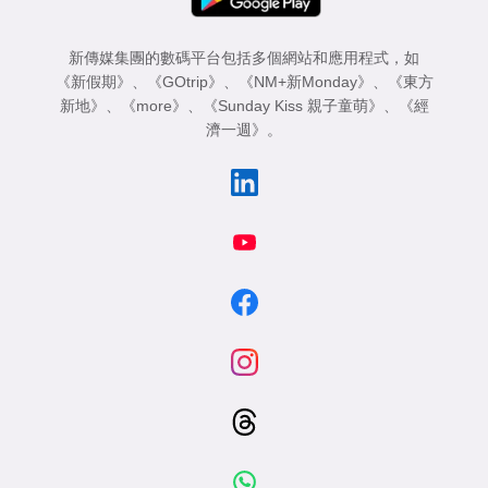
新傳媒集團的數碼平台包括多個網站和應用程式，如
《新假期》
、
《GOtrip》
、
《NM+新Monday》
、
《東方
新地》
、
《more》
、
《Sunday Kiss 親子童萌》
、
《經
濟一週》
。