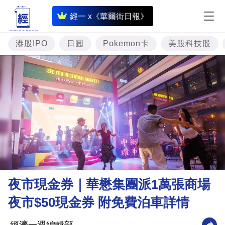
即
經一 x《華爾街日報》
時
財
港股IPO
日圓
Pokemon卡
美股科技股
經
專
題
投
資
樓
市
理
夜市現金券｜華懋集團派1萬張商場
財
夜市$50現金券 附免費泊車詳情
商
業