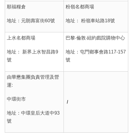
順福糧倉
粉嶺名都商場
地址：元朗壽富街60號
地址： 粉嶺車站路18號
上水名都商場
巴黎‧倫敦‧紐約戲院購物中心
地址： 新界上水智昌路9
地址：屯門鄉事會路117-157
號
號
由
華懋
集團負責管理及營
運:
中環街市
/
地址：中環皇后大道中93
號