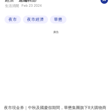
經濟一週編輯部
Feb 23 2024
生活消閒
科
技
夜市
夜市經濟
華懋
職
場
廣告
生
活
時
事
專
欄
訂
閱
專
夜市現金券｜中秋及國慶假期間，華懋集團旗下8大購物商
區