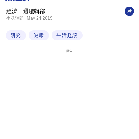
科
經濟一週編輯部
技
May 24 2019
生活消閒
職
研究
健康
生活趣談
場
生
廣告
活
時
事
專
欄
訂
閱
專
區