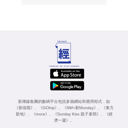
新傳媒集團的數碼平台包括多個網站和應用程式，如
《新假期》
、
《GOtrip》
、
《NM+新Monday》
、
《東方
新地》
、
《more》
、
《Sunday Kiss 親子童萌》
、
《經
濟一週》
。