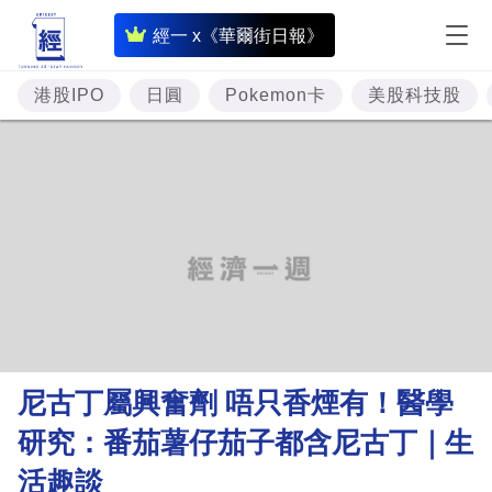
即
經一 x《華爾街日報》
時
財
港股IPO
日圓
Pokemon卡
美股科技股
經
專
題
投
資
樓
市
理
尼古丁屬興奮劑 唔只香煙有！醫學
財
研究：番茄薯仔茄子都含尼古丁｜生
商
活趣談
業