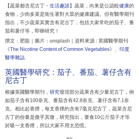
【蔬菜都含尼古丁・
生活趣談
】蔬菜，向來是公認較
健康
的
食物，少肉多菜是衛生署對大眾的健康建議。但有醫學期刊
指出，不少蔬菜其實含有尼古丁，包括大家常吃的茄子、番
茄和薯仔等，即睇研究！
撰文：肥龍｜圖片：unsplash｜資料來源 : 英國醫學期刊
《
The Nicotine Content of Common Vegetables
》、
印度
醫學雜誌
英國醫學研究：茄子、番茄、薯仔含有
尼古丁
根據英國醫學期刊，
研究
發現部分蔬果含有少量尼古丁，例
如茄子含有100奈克、番茄含有42.8奈克、薯仔含有7.1奈
克。相比起香煙，每支香煙約含有7毫克尼古丁，蔬菜含尼
古丁的份量是微乎其微，研究指出，要食10公斤茄子才等
於吸一支香煙，所以大家不用太恐慌。
廣告