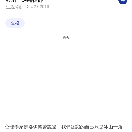
經濟一週編輯部
Dec 29 2018
生活消閒
科
技
性格
職
場
廣告
生
活
時
事
專
欄
訂
閱
專
心理學家佛洛伊德曾說過，我們認識的自己只是冰山一角，
區