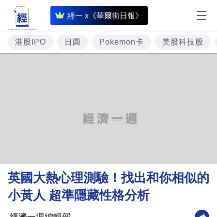
即
經一 x《華爾街日報》
時
財
港股IPO
日圓
Pokemon卡
美股科技股
經
專
題
投
資
樓
市
理
英國大熱心理測驗！找出和你相似的
財
小黃人 超準隱藏性格分析
商
業