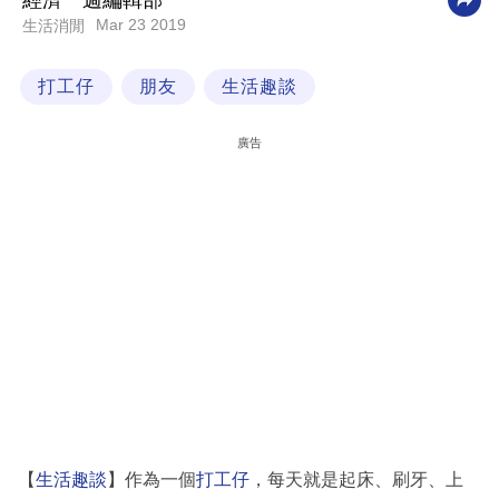
經濟一週編輯部
Mar 23 2019
生活消閒
科
技
打工仔
朋友
生活趣談
職
場
廣告
生
活
時
事
專
欄
訂
閱
專
【
生活趣談
】作為一個
打工仔
，每天就是起床、刷牙、上
區