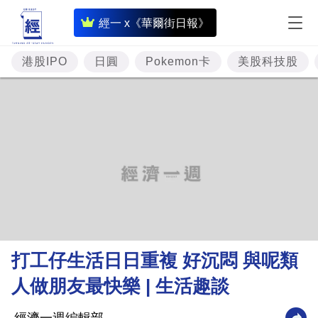
即
經一 x《華爾街日報》
時
財
港股IPO
日圓
Pokemon卡
美股科技股
經
專
題
投
資
樓
市
理
打工仔生活日日重複 好沉悶 與呢類
財
人做朋友最快樂 | 生活趣談
商
業