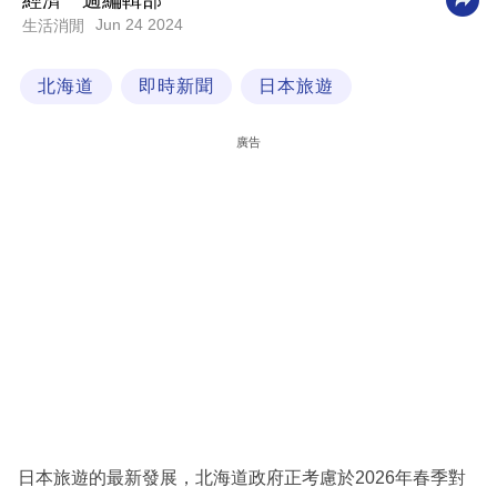
經濟一週編輯部
Jun 24 2024
生活消閒
科
技
北海道
即時新聞
日本旅遊
職
場
廣告
生
活
時
事
專
欄
訂
閱
專
日本旅遊的最新發展，北海道政府正考慮於2026年春季對
區