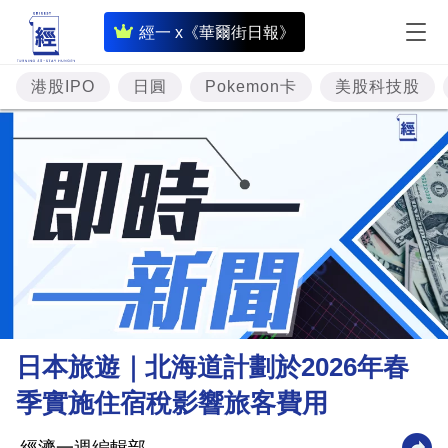
即
經一 x《華爾街日報》
時
財
港股IPO
日圓
Pokemon卡
美股科技股
經
專
題
投
資
樓
市
理
日本旅遊｜北海道計劃於2026年春
財
季實施住宿稅影響旅客費用
商
業