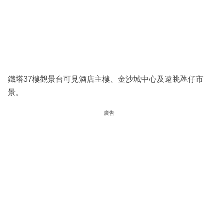
鐵塔37樓觀景台可見酒店主樓、金沙城中心及遠眺氹仔市
景。
廣告