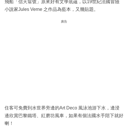
飛船「信天翁號」原來好有文學底蘊，以19世紀法國冒險
小說家Jules Verne 之作品為藍本，又幾貼題。
廣告
住客可免費到水世界旁邊的Art Deco 風泳池游下水，邊浸
邊欣賞巴黎鐵塔、紅磨坊風車，如果有個法國水手陪下就好
喇！