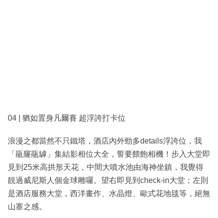
04 | 猶如置身凡爾賽 超浮誇打卡位
浪漫之都當然不只鐵塔，酒店內外勁多details浮誇位，我
「瓹窿瓹罅」集結影相位大全，誓要餵飽相機！步入大堂即
見到25米高拱形天花，中間大噴水池由海神坐鎮，我覺得
靚過威尼斯人個金球雕囉。望右即見到check-in大堂；左則
是酒店服務大堂，西洋畫作、水晶燈、歐式花地毯等，絕無
山寨之感。