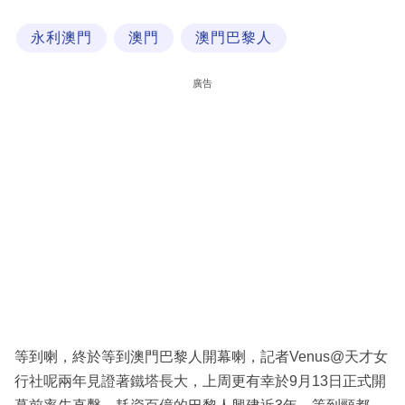
科
永利澳門
澳門
澳門巴黎人
技
職
廣告
場
生
活
時
事
專
欄
訂
閱
等到喇，終於等到澳門巴黎人開幕喇，記者Venus@天才女
專
行社呢兩年見證著鐵塔長大，上周更有幸於9月13日正式開
區