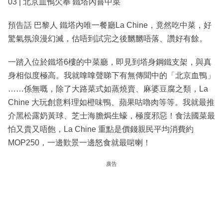
03 | 北京血鴨欠奉 鐵塔內嘗中菜
預告話 巴黎人 鐵塔內唯一餐廳La Chine，竟然吃中菜，好
驚氣氛浪漫幻滅，估唔到試完之後嬲嬲唔落、讚好有餘。
一踏入位於鐵塔6樓的中菜廳，即見到塔身鋼鐵支架，與真
身相似度極高。我就嗱嗱聲睇下有無傳聞中的「北京血鴨」
……係無嘅，除了大路菜式如蒸燒賣、麻婆豆腐之類，La
Chine 大玩創意料理如橙味鴨、蘋果咕嚕肉等等。我就最推
介黑松露奶黃球、芝士海膽焗生蠔，極度邪惡！食法國菜最
怕又貴又唔飽，La Chine 重點是價錢親民平均消費約
MOP250，一邊歎景一邊怒食就最啱喇！
廣告