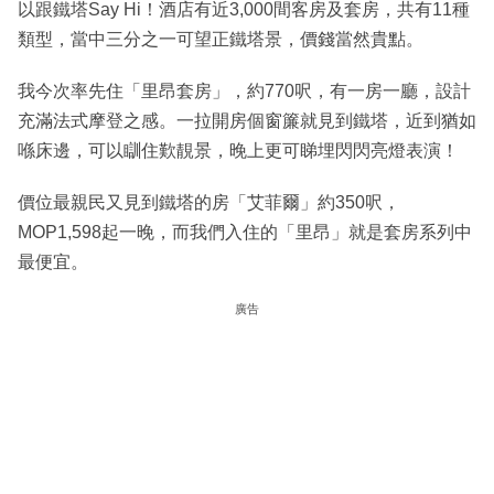
以跟鐵塔Say Hi！酒店有近3,000間客房及套房，共有11種
類型，當中三分之一可望正鐵塔景，價錢當然貴點。
我今次率先住「里昂套房」，約770呎，有一房一廳，設計
充滿法式摩登之感。一拉開房個窗簾就見到鐵塔，近到猶如
喺床邊，可以瞓住歎靚景，晚上更可睇埋閃閃亮燈表演！
價位最親民又見到鐵塔的房「艾菲爾」約350呎，
MOP1,598起一晚，而我們入住的「里昂」就是套房系列中
最便宜。
廣告