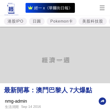
即
經一 x《華爾街日報》
時
財
港股IPO
日圓
Pokemon卡
美股科技股
經
專
題
投
資
樓
市
理
最新開幕：澳門巴黎人 7大爆點
財
商
nmg-admin
Sep 14 2016
生活消閒
業