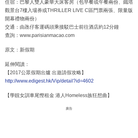
住宿：巴黎人雙人豪華大床客房（包早餐或午餐兩份、鐵塔
觀景台7樓入場券或THRILLER LIVE C區門票兩張、限量版
開幕禮物兩份）
交通：由氹仔客運碼頭乘接駁巴士前往酒店約12分鐘
查詢：www.parisianmacao.com
原文：新假期
延伸閱讀：
【2017公眾假期出爐 出遊請假攻略】
http://www.edigest.hk/Vip/detail?id=4602
【學靚女訓車尾慳租金 港人Homeless族狂想曲】
廣告