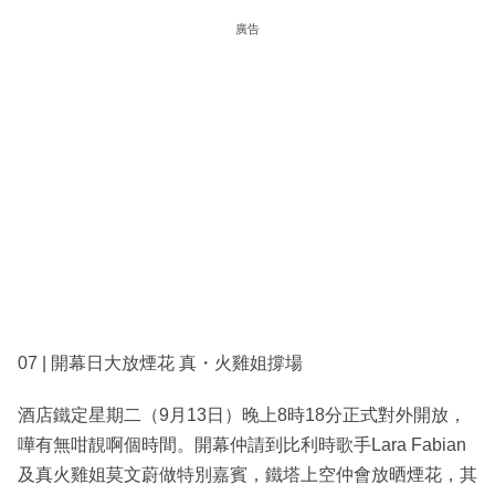
廣告
07 | 開幕日大放煙花 真・火雞姐撐場
酒店鐵定星期二（9月13日）晚上8時18分正式對外開放，
嘩有無咁靚啊個時間。開幕仲請到比利時歌手Lara Fabian
及真火雞姐莫文蔚做特別嘉賓，鐵塔上空仲會放晒煙花，其