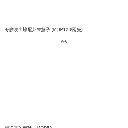
海膽燒生蠔配芥末蟹子 (MOP128/兩隻)
廣告