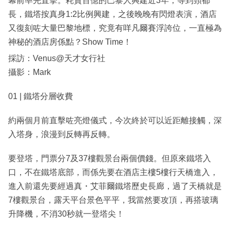
幕前率先直擊。耗資百億的巴黎人興建近3年，等到頸都
長，鐵塔按真身1:2比例興建，之後晚晚有閃燈表演，酒店
又復刻咗大量巴黎地標，究竟有咩凡爾賽浮誇位，一直極為
神秘的酒店房係點？Show Time！
採訪：Venus@天才女行社
攝影：Mark
01 | 鐵塔分層收費
約兩個月前直擊咗亮燈儀式，今次終於可以近距離接觸，深
入塔身，浪漫到反轉再反轉。
要登塔，門票分7及37樓觀景台兩個價錢。但原來鐵塔入
口，不在鐵塔底部，而係先要在酒店主樓5樓行天橋進入，
進入前還先要經過真・艾菲爾鐵塔歷史長廊，過了天橋就是
7樓觀景台，露天平台景色平平，我當然要攻頂，再搭玻璃
升降機，不消30秒就一登塔尖！