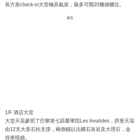
長方形check-in大堂極具氣派，最多可開20幾個櫃位。
廣告
1/F 酒店大堂
大堂天花參照了巴黎第七區榮軍院Les Invalides，拱形天花
由12支大里石柱支撐，兩側鋪以法國石灰岩及大理石，金
得來唔娘。