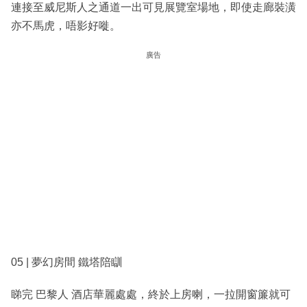
連接至威尼斯人之通道一出可見展覽室場地，即使走廊裝潢
亦不馬虎，唔影好嘥。
廣告
05 | 夢幻房間 鐵塔陪瞓
睇完 巴黎人 酒店華麗處處，終於上房喇，一拉開窗簾就可