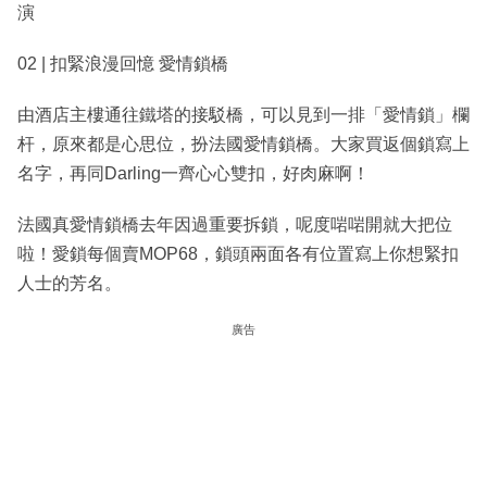
演
02 | 扣緊浪漫回憶 愛情鎖橋
由酒店主樓通往鐵塔的接駁橋，可以見到一排「愛情鎖」欄
杆，原來都是心思位，扮法國愛情鎖橋。大家買返個鎖寫上
名字，再同Darling一齊心心雙扣，好肉麻啊！
法國真愛情鎖橋去年因過重要拆鎖，呢度啱啱開就大把位
啦！愛鎖每個賣MOP68，鎖頭兩面各有位置寫上你想緊扣
人士的芳名。
廣告