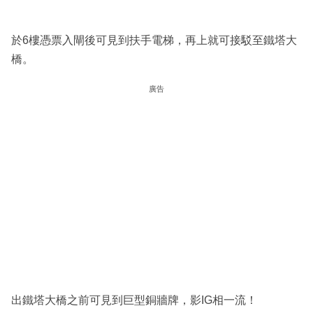
於6樓憑票入閘後可見到扶手電梯，再上就可接駁至鐵塔大
橋。
廣告
出鐵塔大橋之前可見到巨型銅牆牌，影IG相一流！