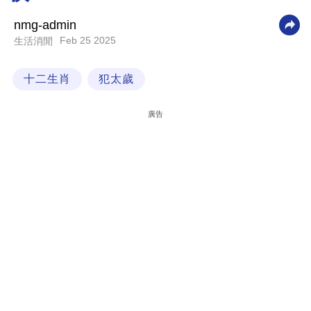
科
nmg-admin
技
Feb 25 2025
生活消閒
職
十二生肖
犯太歲
場
生
廣告
活
時
事
專
欄
訂
閱
專
區