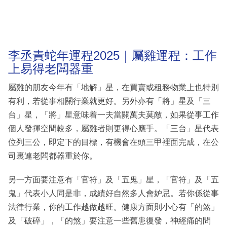
李丞責蛇年運程2025｜屬雞運程：工作
上易得老闆器重
屬雞的朋友今年有「地解」星，在買賣或租務物業上也特別
有利，若從事相關行業就更好。另外亦有「將」星及「三
台」星，「將」星意味着一夫當關萬夫莫敵，如果從事工作
個人發揮空間較多，屬雞者則更得心應手。「三台」星代表
位列三公，即定下的目標，有機會在頭三甲裡面完成，在公
司裏連老闆都器重於你。
另一方面要注意有「官符」及「五鬼」星，「官符」及「五
鬼」代表小人同是非，成績好自然多人會妒忌。若你係從事
法律行業，你的工作越做越旺。健康方面則小心有「的煞」
及「破碎」，「的煞」要注意一些舊患復發，神經痛的問