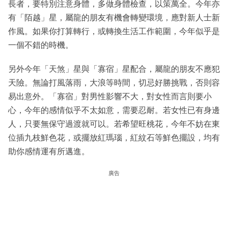
長者，要特別注意身體，多做身體檢查，以策萬全。今年亦
有「陌越」星，屬龍的朋友有機會轉變環境，應對新人士新
作風。如果你打算轉行，或轉換生活工作範圍，今年似乎是
一個不錯的時機。
另外今年「天煞」星與「寡宿」星配合，屬龍的朋友不應犯
天險。無論打風落雨，大浪等時間，切忌好勝挑戰，否則容
易出意外。「寡宿」對男性影響不大，對女性而言則要小
心，今年的感情似乎不太如意，需要忍耐。若女性已有身邊
人，只要無保守過渡就可以。若希望旺桃花，今年不妨在東
位插九枝鮮色花，或擺放紅瑪瑙，紅紋石等鮮色擺設，均有
助你感情運有所邁進。
廣告