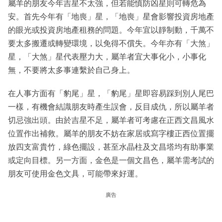
屬羊的朋友今年吉星不太強，但若能慎防凶星則可轉危為
安。首先今年有「地喪」星，「地喪」星會影響投資房地產
的眼光或投資房地產租務的問題。今年宜以靜制動，千萬不
要太多搬遷或轉變環境，以免得不償失。今年亦有「大煞」
星，「大煞」星代表壓力大，屬羊者宜大事化小，小事化
無，不要將太多事連繫於自己身上。
在人事方面有「豹尾」星，「豹尾」星即容易踩到別人尾巴
一樣，有機會結識朋友時產生誤會，反目成仇，所以屬羊者
切忌強出頭。由於吉星不足，屬羊者可考慮在正西文昌風水
位置作出補救。屬羊的朋友不妨在家居或寫字樓正西位置擺
放四支富貴竹，綠色擺設，甚至水晶柱及文昌塔均有助事業
或定向目標。另一方面，金色是一個文昌色，屬羊需考試的
朋友可使用金色文具，可能帶來好運。
廣告