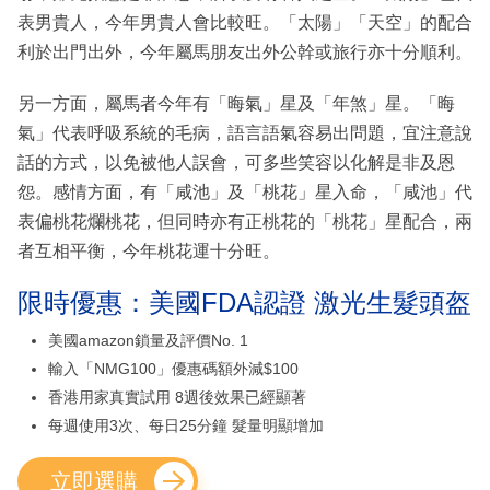
表男貴人，今年男貴人會比較旺。「太陽」「天空」的配合
利於出門出外，今年屬馬朋友出外公幹或旅行亦十分順利。
另一方面，屬馬者今年有「晦氣」星及「年煞」星。「晦
氣」代表呼吸系統的毛病，語言語氣容易出問題，宜注意說
話的方式，以免被他人誤會，可多些笑容以化解是非及恩
怨。感情方面，有「咸池」及「桃花」星入命，「咸池」代
表偏桃花爛桃花，但同時亦有正桃花的「桃花」星配合，兩
者互相平衡，今年桃花運十分旺。
限時優惠：美國FDA認證 激光生髮頭盔
美國amazon鎖量及評價No. 1
輸入「NMG100」優惠碼額外減$100
香港用家真實試用 8週後效果已經顯著
每週使用3次、每日25分鐘 髮量明顯增加
立即選購