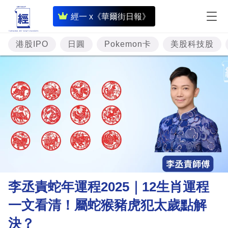
即
經一 x《華爾街日報》
時
財
港股IPO
日圓
Pokemon卡
美股科技股
經
專
題
投
資
樓
市
理
李丞責蛇年運程2025｜12生肖運程
財
一文看清！屬蛇猴豬虎犯太歲點解
商
決？
業