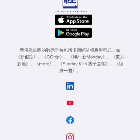
新傳媒集團的數碼平台包括多個網站和應用程式，如
《新假期》
、
《GOtrip》
、
《NM+新Monday》
、
《東方
新地》
、
《more》
、
《Sunday Kiss 親子童萌》
、
《經
濟一週》
。