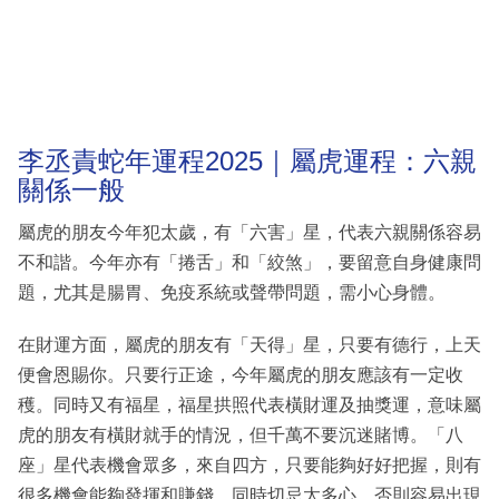
李丞責蛇年運程2025｜屬虎運程：六親
關係一般
屬虎的朋友今年犯太歲，有「六害」星，代表六親關係容易
不和諧。今年亦有「捲舌」和「絞煞」，要留意自身健康問
題，尤其是腸胃、免疫系統或聲帶問題，需小心身體。
在財運方面，屬虎的朋友有「天得」星，只要有德行，上天
便會恩賜你。只要行正途，今年屬虎的朋友應該有一定收
穫。同時又有福星，福星拱照代表橫財運及抽獎運，意味屬
虎的朋友有橫財就手的情況，但千萬不要沉迷賭博。「八
座」星代表機會眾多，來自四方，只要能夠好好把握，則有
很多機會能夠發揮和賺錢。同時切忌太多心，否則容易出現