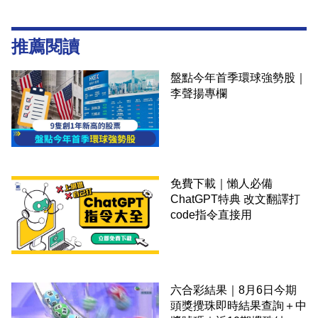
推薦閱讀
盤點今年首季環球強勢股｜
李聲揚專欄
免費下載｜懶人必備
ChatGPT特典 改文翻譯打
code指令直接用
六合彩結果｜8月6日今期
頭獎攪珠即時結果查詢＋中