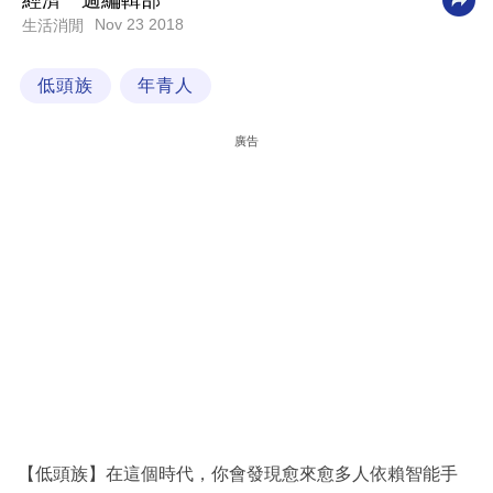
經濟一週編輯部
Nov 23 2018
生活消閒
科
技
低頭族
年青人
職
場
廣告
生
活
時
事
專
欄
訂
閱
專
【低頭族】在這個時代，你會發現愈來愈多人依賴智能手
區