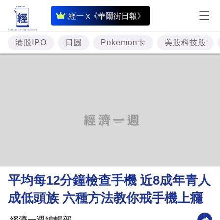
即
經一 x《華爾街日報》
時
財
港股IPO
日圓
Pokemon卡
美股科技股
經
專
題
投
資
樓
市
理
平均每12分鐘檢查手機 近8成年青人
財
成低頭族 六種方法教你戒手機上癮
商
業