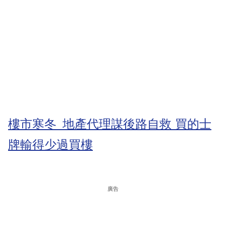
樓市寒冬 地產代理謀後路自救 買的士
牌輸得少過買樓
廣告