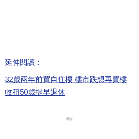
延伸閱讀：
32歲兩年前買自住樓 樓市跌想再買樓
收租50歲提早退休
廣告