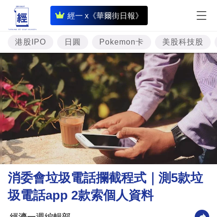
即
經一 x《華爾街日報》
時
財
港股IPO
日圓
Pokemon卡
美股科技股
經
專
題
投
資
樓
市
理
消委會垃圾電話攔截程式｜測5款垃
財
圾電話app 2款索個人資料
商
業