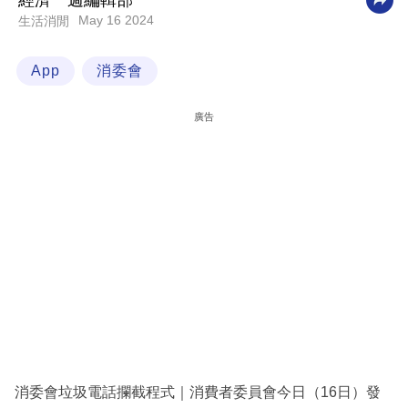
經濟一週編輯部
May 16 2024
生活消閒
科
技
App
消委會
職
場
廣告
生
活
時
事
專
欄
訂
閱
專
消委會垃圾電話攔截程式｜消費者委員會今日（16日）發
區