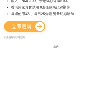
輸入「NMG100」優惠碼額外減$100
香港用家真實試用 8週後效果已經顯著
每週使用3次、每日25分鐘 髮量明顯增加
立即選購
資料由客戶提供
廣告