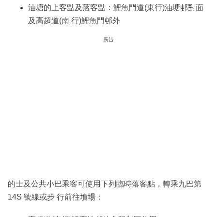
油塘的上客點及落客點：鯉魚門道(東行)油塘邨對面
及高超道(南 行)鯉魚門邨外
廣告
的士及公共小巴乘客可使用下列臨時落客點，轉乘九巴第
14S 號線或步 行前往墳場：