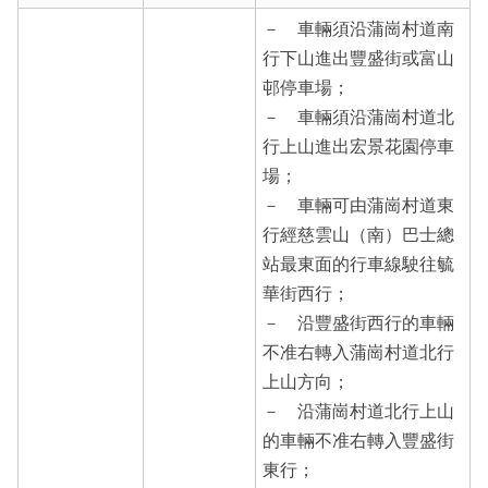
－ 車輛須沿蒲崗村道南
行下山進出豐盛街或富山
邨停車場；
－ 車輛須沿蒲崗村道北
行上山進出宏景花園停車
場；
－ 車輛可由蒲崗村道東
行經慈雲山（南）巴士總
站最東面的行車線駛往毓
華街西行；
－ 沿豐盛街西行的車輛
不准右轉入蒲崗村道北行
上山方向；
－ 沿蒲崗村道北行上山
的車輛不准右轉入豐盛街
東行；