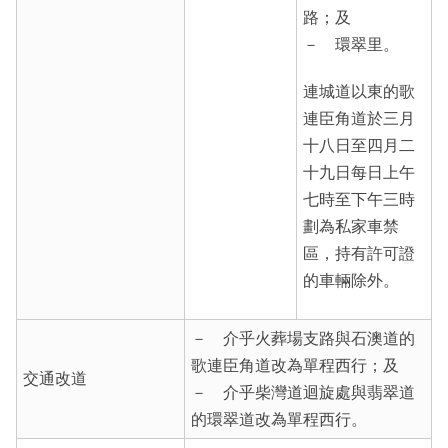
路；及
－ 環翠里。
連城道以東的歌
連臣角道於三月
十八日至四月二
十九日每日上午
七時至下午三時
劃為私家車禁
區，持有許可證
的車輛除外。
－ 介乎火葬場支路與石澳道的
歌連臣角道改為單程西行；及
交通改道
－ 介乎柴灣道迴旋處與翡翠道
的環翠道改為單程西行。