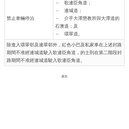
－ 歌連臣角道；
－ 連城道；
禁止車輛停泊
－ 介乎大潭懲教所與大潭道的
石澳道；及
－ 環翠道。
除進入環翠邨及連翠邨外，紅色小巴及私家車在上述封路
期間不准經連城道駛入歌連臣角道，的士則在第二階段封
路期間不准經連城道駛入歌連臣角道。
廣告