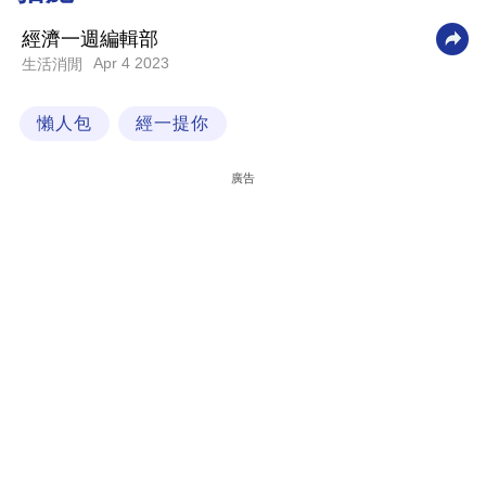
科
經濟一週編輯部
技
Apr 4 2023
生活消閒
職
懶人包
經一提你
場
生
廣告
活
時
事
專
欄
訂
閱
專
區