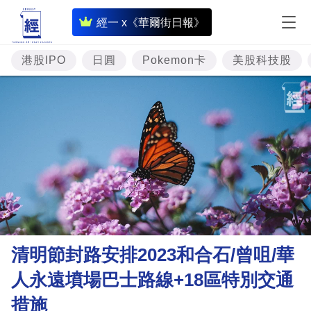
即
經一 x《華爾街日報》
時
財
港股IPO
日圓
Pokemon卡
美股科技股
經
專
題
投
資
樓
市
理
清明節封路安排2023和合石/曾咀/華
財
人永遠墳場巴士路線+18區特別交通
商
措施
業