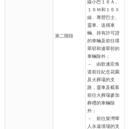
線小巴１６Ａ、
１６Ｍ和１６Ｘ
線、專營巴士、
靈車、送殯車
輛、持有許可證
第二階段
的車輛及前往環
翠邨和連翠邨的
車輛除外；
－ 由歌連臣角
道前往紀念花園
及火葬場的支
路，靈車及載客
前往火葬場參加
葬禮的車輛除
外；
－ 前往柴灣華
人永遠墳場的支