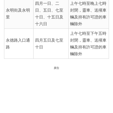
四月一日、二
上午七時至晚上七時
永明街及永明
日、五日、七至
封閉，靈車、送殯車
里
十日、十五日及
輛及持有許可證的車
十六日
輛除外
上午七時至下午五時
永德路入口通
四月五日及七至
封閉，靈車、送殯車
路
十日
輛及持有許可證的車
輛除外
廣告