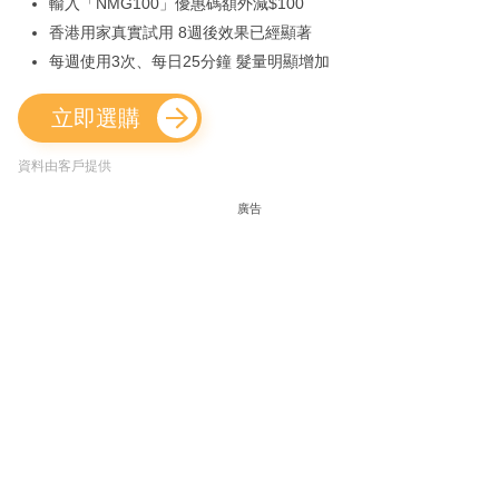
輸入「NMG100」優惠碼額外減$100
香港用家真實試用 8週後效果已經顯著
每週使用3次、每日25分鐘 髮量明顯增加
立即選購
資料由客戶提供
廣告