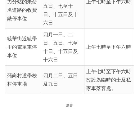
力分站的未命
上午七時至下午六時
五日、七至十
名道路的收費
日、十五日及十
錶停車位
六日
四月一日、二
毓華街近毓學
日、五日、七至
里的電單車停
上午七時至下午六時
十日、十五日及
車位
十六日
上午七時至下午六時
蒲崗村道學校
四月二日、五日
改設為臨時的士及私
村停車場
及九日
家車落客處。
廣告