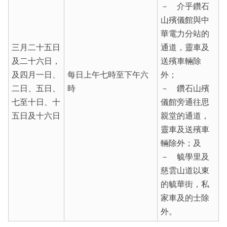
－ 介乎鑽石
山殯儀館與中
華電力分站的
三月二十五日
通道，靈車及
及二十六日，
送殯車輛除
及四月一日、
每日上午七時至下午六
外；
二日、五日、
時
－ 鑽石山殯
七至十日、十
儀館旁通往思
五日及十六日
親堂的通道，
靈車及送殯車
輛除外；及
－ 毓學里及
慈雲山道以東
的毓華街，私
家車及的士除
外。