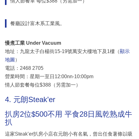
情人節餐單 每位$388（另需加一）
餐廳設計富木系工業風。
慢煮工業 Under Vacuum
地址：九龍太子白楊街15-19號萬安大樓地下及1樓（
顯示
地圖
）
電話：2468 2705
營業時間：星期一至日12:00nn-10:00pm
情人節套餐每位$388（另需加一）
4. 元朗Steak’er
扒房2位$500不用 平食28日風乾熟成牛
扒
這家Steak’er扒房小店在元朗小有名氣，曾出任食薯條以吸