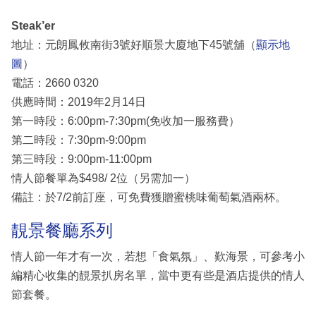
Steak’er
地址：元朗鳳攸南街3號好順景大廈地下45號舖（
顯示地
圖
）
電話：2660 0320
供應時間：2019年2月14日
第一時段：6:00pm-7:30pm(免收加一服務費）
第二時段：7:30pm-9:00pm
第三時段：9:00pm-11:00pm
情人節餐單為$498/ 2位（另需加一）
備註：於7/2前訂座，可免費獲贈蜜桃味葡萄氣酒兩杯。
靚景餐廳系列
情人節一年才有一次，若想「食氣氛」、歎海景，可參考小
編精心收集的靚景扒房名單，當中更有些是酒店提供的情人
節套餐。