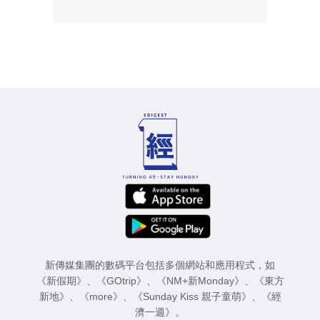
新傳媒集團的數碼平台包括多個網站和應用程式，如
《新假期》
、
《GOtrip》
、
《NM+新Monday》
、
《東方
新地》
、
《more》
、
《Sunday Kiss 親子童萌》
、
《經
濟一週》
。