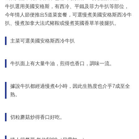
牛扒選用美國安格斯，有西冷、平鐵及菲力牛扒等部位，
今年情人節便推出5道菜套餐，可選慢煮美國安格斯西冷牛
扒、慢煮加拿大法式豬鞍或慢煮英國香草羊後腿扒。
主菜可選美國安格斯西冷牛扒
牛扒面上有大量牛油，煎得也香口，調味一流。
據說牛扒都經過慢煮4小時，因此生熟度也介乎7成至全
熟。
切粒蘑菇炒得香口好吃。