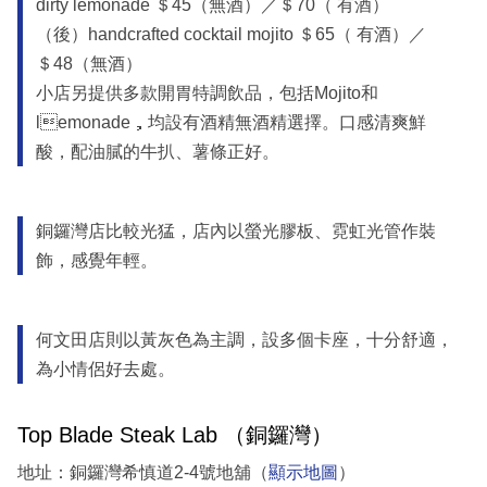
dirty lemonade ＄45（無酒）／＄70（ 有酒）
（後）handcrafted cocktail mojito ＄65（ 有酒）／
＄48（無酒）
小店另提供多款開胃特調飲品，包括Mojito和
lemonade，均設有酒精無酒精選擇。口感清爽鮮
酸，配油膩的牛扒、薯條正好。
銅鑼灣店比較光猛，店內以螢光膠板、霓虹光管作裝
飾，感覺年輕。
何文田店則以黃灰色為主調，設多個卡座，十分舒適，
為小情侶好去處。
Top Blade Steak Lab （銅鑼灣）
地址：銅鑼灣希慎道2-4號地舖（
顯示地圖
）