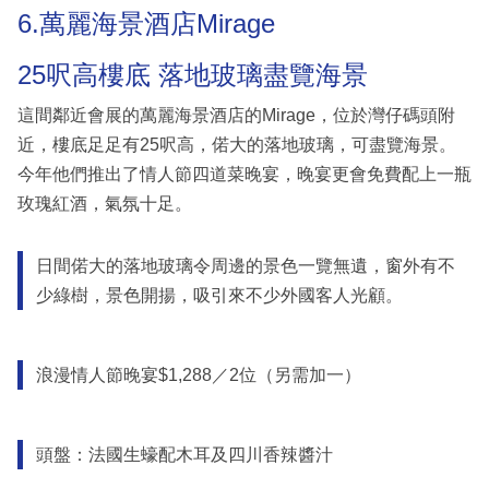
6.萬麗海景酒店Mirage
25呎高樓底 落地玻璃盡覽海景
這間鄰近會展的萬麗海景酒店的Mirage，位於灣仔碼頭附
近，樓底足足有25呎高，偌大的落地玻璃，可盡覽海景。
今年他們推出了情人節四道菜晚宴，晚宴更會免費配上一瓶
玫瑰紅酒，氣氛十足。
日間偌大的落地玻璃令周邊的景色一覽無遺，窗外有不
少綠樹，景色開揚，吸引來不少外國客人光顧。
浪漫情人節晚宴$1,288／2位（另需加一）
頭盤：法國生蠔配木耳及四川香辣醬汁