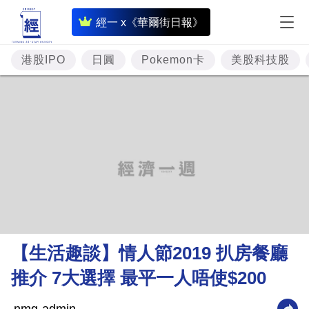
即
經一 x《華爾街日報》
時
財
港股IPO
日圓
Pokemon卡
美股科技股
經
專
題
投
資
樓
市
理
【生活趣談】情人節2019 扒房餐廳
財
推介 7大選擇 最平一人唔使$200
商
業