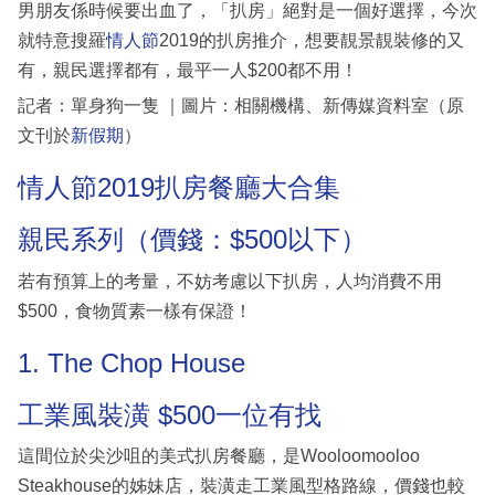
男朋友係時候要出血了，「扒房」絕對是一個好選擇，今次
就特意搜羅
情人節
2019的扒房推介，想要靚景靚裝修的又
有，親民選擇都有，最平一人$200都不用！
記者：單身狗一隻 ｜圖片：相關機構、新傳媒資料室（原
文刊於
新假期
）
情人節2019扒房餐廳大合集
親民系列（價錢：$500以下）
若有預算上的考量，不妨考慮以下扒房，人均消費不用
$500，食物質素一樣有保證！
1. The Chop House
工業風裝潢 $500一位有找
這間位於尖沙咀的美式扒房餐廳，是Wooloomooloo
Steakhouse的姊妹店，裝潢走工業風型格路線，價錢也較