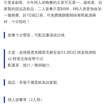
引更多顧客。今年情人節晚餐的主菜可五選一，連前菜、自
家製的甜品及飲品，二人套餐只需$498，6時入座更免收加
一服務費。於7/2前訂座，可免費獲贈蜜桃味葡萄氣酒兩
杯，十分抵吃！
套餐十分豐富，可配忌廉湯或沙律。
主菜：炭燒慢煮美國黑毛豬安架X1 (8OZ) 拼炭燒虎蝦
x2 輕煮北海道帶子x2
配薯菜，燒汁／雜胡椒汁。
甜品：草莓千層蛋糕為自家製。
情人節餐單（2人用）