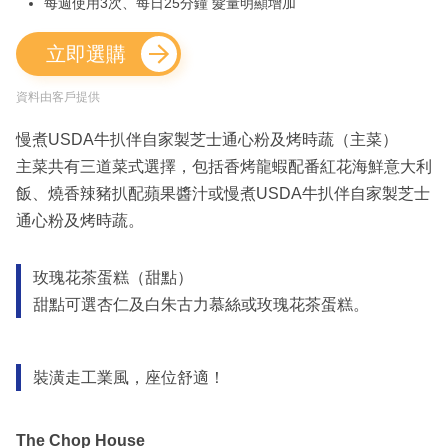
每週使用3次、每日25分鐘 髮量明顯增加
立即選購
資料由客戶提供
慢煮USDA牛扒伴自家製芝士通心粉及烤時蔬（主菜）
主菜共有三道菜式選擇，包括香烤龍蝦配番紅花海鮮意大利
飯、燒香辣豬扒配蘋果醬汁或慢煮USDA牛扒伴自家製芝士
通心粉及烤時蔬。
玫瑰花茶蛋糕（甜點）
甜點可選杏仁及白朱古力慕絲或玫瑰花茶蛋糕。
裝潢走工業風，座位舒適！
The Chop House