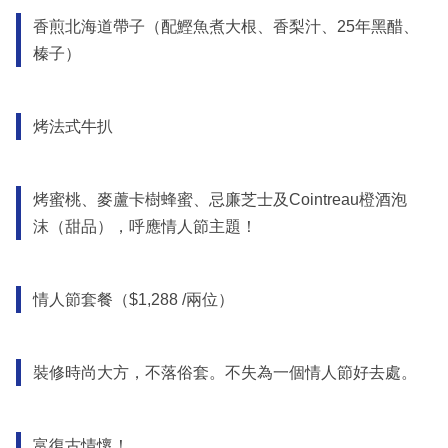
香煎北海道帶子（配鰹魚煮大根、香梨汁、25年黑醋、
榛子）
烤法式牛扒
烤蜜桃、麥蘆卡樹蜂蜜、忌廉芝士及Cointreau橙酒泡
沫（甜品），呼應情人節主題！
情人節套餐（$1,288 /兩位）
裝修時尚大方，不落俗套。不失為一個情人節好去處。
富復古情懷！