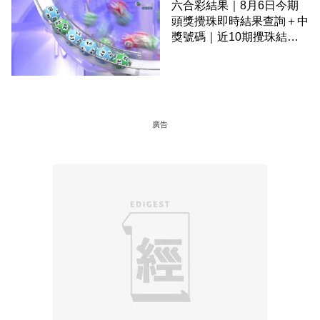
六合彩結果｜8月6日今期
頭獎攪珠即時結果查詢＋中
獎號碼｜近10期攪珠結果
＋下期攪珠日
廣告