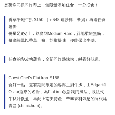
是薯條同樣即炸即上，無限量添加任食，十分抵食！
香草平鐵牛扒 $150 （＋$48 連沙律、餐湯）再送任食
薯條
份量足8安士，熟度到Medium Rare，質地柔嫩無筋，
餐廳簡單以香草、鹽、胡椒提味，便能帶出牛味。
任食的帶皮幼薯條，全部即炸熱辣辣，鹹香好味道。
Guest Chef’s Flat Iron $188
食好一點，還有期間限定的客席主廚牛扒，由Edgar和
Oscar邀來的名廚，為Flat iron設計獨門煮法，以法式
牛扒汁慢煮，再配上南美特產，帶辛香料氣息的阿根廷
青醬 (chimichurri)。