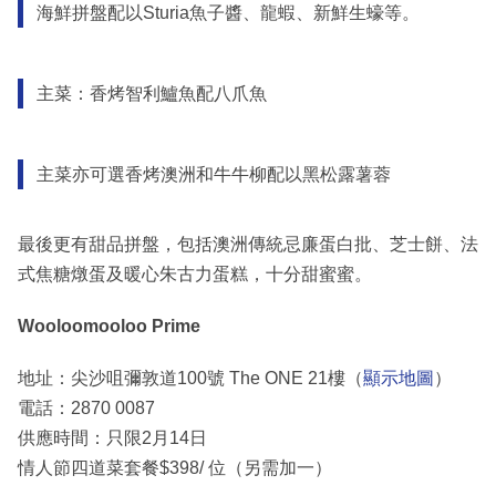
海鮮拼盤配以Sturia魚子醬、龍蝦、新鮮生蠔等。
主菜：香烤智利鱸魚配八爪魚
主菜亦可選香烤澳洲和牛牛柳配以黑松露薯蓉
最後更有甜品拼盤，包括澳洲傳統忌廉蛋白批、芝士餅、法
式焦糖燉蛋及暖心朱古力蛋糕，十分甜蜜蜜。
Wooloomooloo Prime
地址：尖沙咀彌敦道100號 The ONE 21樓（
顯示地圖
）
電話：2870 0087
供應時間：只限2月14日
情人節四道菜套餐$398/ 位（另需加一）