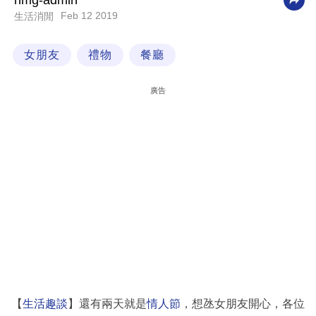
nmg-admin
Feb 12 2019
生活消閒
科
技
女朋友
禮物
餐廳
職
場
廣告
生
活
時
事
專
欄
訂
閱
專
【
生活趣談
】還有兩天就是
情人節
，想氹女朋友開心，各位
區