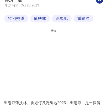
經濟一週
Oct 20 2023
生活消閒
科
技
特別交通
薄扶林
跑馬地
重陽節
職
場
廣告
生
活
時
事
專
欄
訂
閱
專
重陽節薄扶林、香港仔及跑馬地2023｜重陽節，是一個傳
區