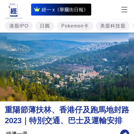
即
經一 x《華爾街日報》
時
財
港股IPO
日圓
Pokemon卡
美股科技股
經
專
題
投
資
樓
市
理
重陽節薄扶林、香港仔及跑馬地封路
財
2023｜特別交通、巴士及運輸安排
商
業