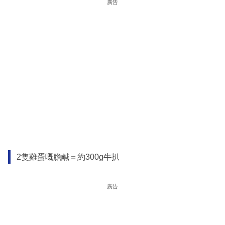
廣告
2隻雞蛋嘅膽鹹＝約300g牛扒
廣告