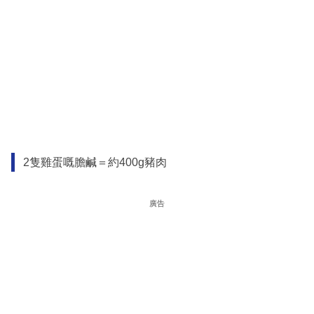
2隻雞蛋嘅膽鹹＝約400g豬肉
廣告