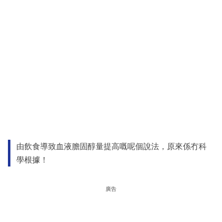
由飲食導致血液膽固醇量提高嘅呢個說法，原來係冇科
學根據！
廣告