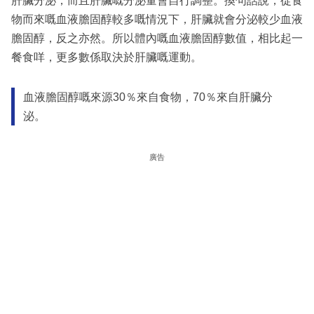
肝臟分泌，而且肝臟嘅分泌量會自行調整。換句話說，從食
物而來嘅血液膽固醇較多嘅情況下，肝臟就會分泌較少血液
膽固醇，反之亦然。所以體內嘅血液膽固醇數值，相比起一
餐食咩，更多數係取決於肝臟嘅運動。
血液膽固醇嘅來源30％來自食物，70％來自肝臟分
泌。
廣告