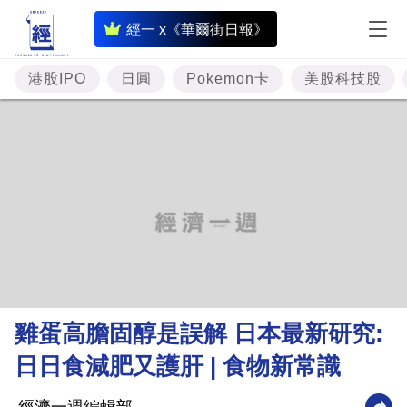
即
經一 x《華爾街日報》
時
財
港股IPO
日圓
Pokemon卡
美股科技股
經
專
題
投
資
樓
市
理
雞蛋高膽固醇是誤解 日本最新研究:
財
日日食減肥又護肝 | 食物新常識
商
業