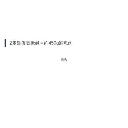
2隻雞蛋嘅膽鹹＝約450g鱈魚肉
廣告