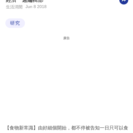
經濟一週編輯部
Jun 8 2018
生活消閒
科
技
研究
職
場
廣告
生
活
時
事
專
欄
訂
閱
專
【食物新常識】由好細個開始，都不停被告知一日只可以食
區