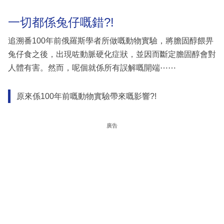
一切都係兔仔嘅錯?!
追溯番100年前俄羅斯學者所做嘅動物實驗，將膽固醇餵畀
兔仔食之後，出現咗動脈硬化症狀，並因而斷定膽固醇會對
人體有害。然而，呢個就係所有誤解嘅開端⋯⋯
原來係100年前嘅動物實驗帶來嘅影響?!
廣告