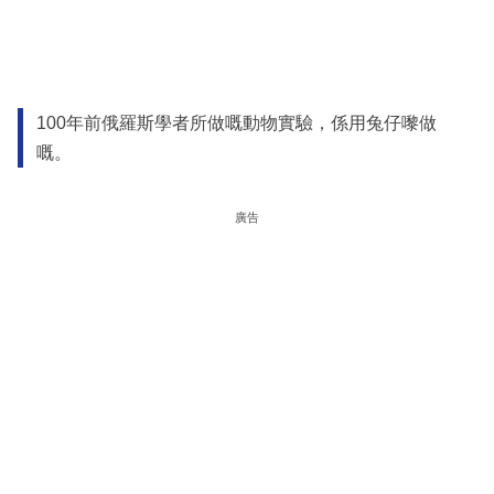
100年前俄羅斯學者所做嘅動物實驗，係用兔仔嚟做
嘅。
廣告