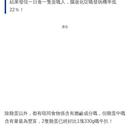
結果發現一日食一隻蛋嘅人，腦退化症嘅發病機率低
22％！
廣告
除雞蛋以外，都有唔同食物係含有膽鹼成分嘅，但雞蛋中嘅
含有量最為豐富，2隻雞蛋已經好比1塊330g嘅牛扒！