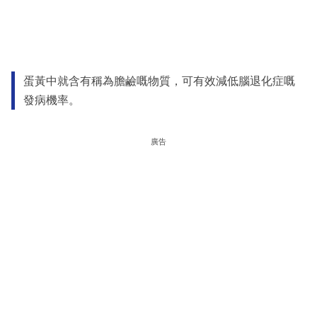
蛋黃中就含有稱為膽鹼嘅物質，可有效減低腦退化症嘅
發病機率。
廣告