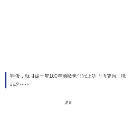
雞蛋，就咁被一隻100年前嘅兔仔冠上咗「唔健康」嘅
罪名⋯⋯
廣告