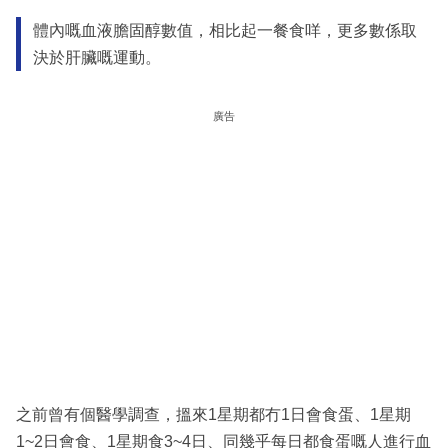
體內嘅血液膽固醇數值，相比起一餐食咩，更多數係取
決於肝臟嘅運動。
廣告
之前曾有個醫學調查，搵來1星期都冇1日會食蛋、1星期
1~2日會食、1星期食3~4日、同幾乎每日都食蛋嘅人進行血