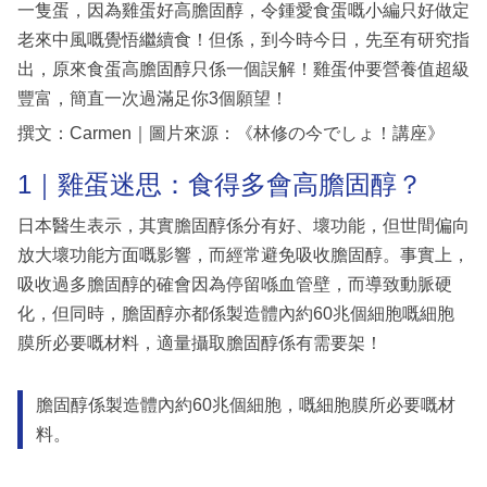
一隻蛋，因為雞蛋好高膽固醇，令鍾愛食蛋嘅小編只好做定
老來中風嘅覺悟繼續食！但係，到今時今日，先至有研究指
出，原來食蛋高膽固醇只係一個誤解！雞蛋仲要營養值超級
豐富，簡直一次過滿足你3個願望！
撰文：Carmen｜圖片來源：《林修の今でしょ！講座》
1｜雞蛋迷思：食得多會高膽固醇？
日本醫生表示，其實膽固醇係分有好、壞功能，但世間偏向
放大壞功能方面嘅影響，而經常避免吸收膽固醇。事實上，
吸收過多膽固醇的確會因為停留喺血管壁，而導致動脈硬
化，但同時，膽固醇亦都係製造體內約60兆個細胞嘅細胞
膜所必要嘅材料，適量攝取膽固醇係有需要架！
膽固醇係製造體內約60兆個細胞，嘅細胞膜所必要嘅材
料。