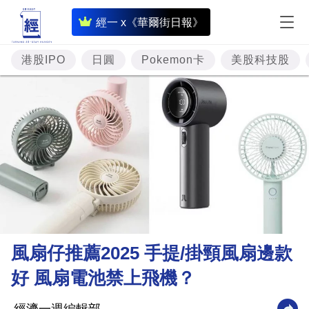
即
經一 x《華爾街日報》
時
財
港股IPO
日圓
Pokemon卡
美股科技股
經
專
題
投
資
樓
市
理
風扇仔推薦2025 手提/掛頸風扇邊款
財
好 風扇電池禁上飛機？
商
業