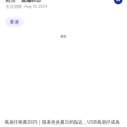
經濟一週編輯部
Aug 31 2024
生活消閒
科
技
香港
職
場
廣告
生
活
時
事
專
欄
訂
閱
專
風扇仔推薦2025｜隨著炎炎夏日的臨近，USB風扇仔成為
區