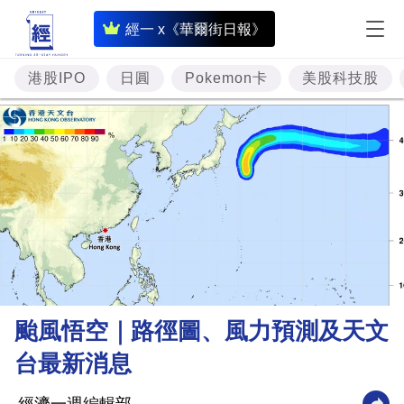
即
經一 x《華爾街日報》
時
財
港股IPO
日圓
Pokemon卡
美股科技股
經
專
題
投
資
樓
市
理
颱風悟空｜路徑圖、風力預測及天文
財
台最新消息
商
業