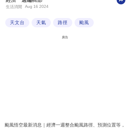
經濟一週編輯部
Aug 16 2024
生活消閒
科
技
天文台
天氣
路徑
颱風
職
場
廣告
生
活
時
事
專
欄
訂
閱
專
颱風悟空最新消息｜經濟一週整合颱風路徑、預測位置等，
區