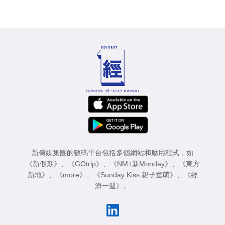
新傳媒集團的數碼平台包括多個網站和應用程式，如
《新假期》
、
《GOtrip》
、
《NM+新Monday》
、
《東方
新地》
、
《more》
、
《Sunday Kiss 親子童萌》
、
《經
濟一週》
。