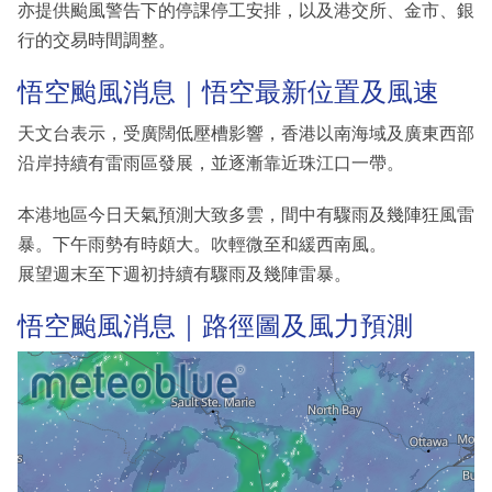
亦提供颱風警告下的停課停工安排，以及港交所、金市、銀
行的交易時間調整。
悟空颱風消息｜悟空最新位置及風速
天文台表示，受廣闊低壓槽影響，香港以南海域及廣東西部
沿岸持續有雷雨區發展，並逐漸靠近珠江口一帶。
本港地區今日天氣預測大致多雲，間中有驟雨及幾陣狂風雷
暴。下午雨勢有時頗大。吹輕微至和緩西南風。
展望週末至下週初持續有驟雨及幾陣雷暴。
悟空颱風消息｜路徑圖及風力預測