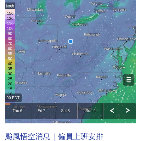
颱風悟空消息｜僱員上班安排