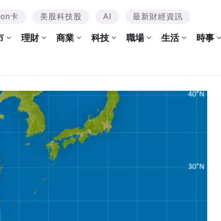
mon卡
美股科技股
AI
最新財經資訊
市
理財
商業
科技
職場
生活
時事