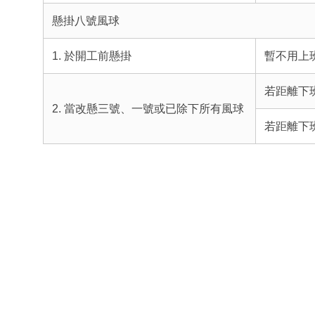
懸掛八號風球
1. 於開工前懸掛
暫不用上
若距離下
2. 當改懸三號、一號或已除下所有風球
若距離下