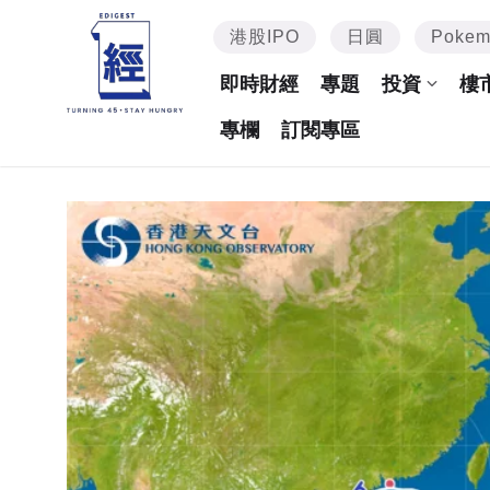
港股IPO
日圓
Poke
即時財經
專題
投資
樓
專欄
訂閱專區