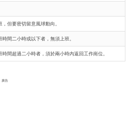
班，但要密切留意風球動向。
班時間二小時或以下者，無須上班。
班時間超過二小時者，須於兩小時內返回工作崗位。
廣告