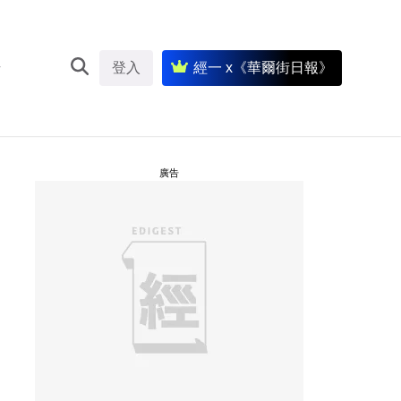
登入
經一 x《華爾街日報》
廣告