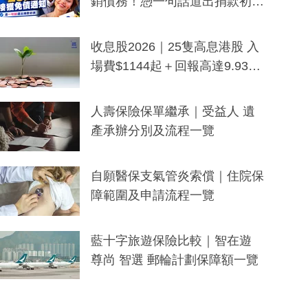
銷債務！憑一句話道出捐款初
衷：加州26萬人接獲免債通知、
一度被誤當詐騙手段
收息股2026｜25隻高息港股 入
場費$1144起＋回報高達9.93
厘！持續更新
人壽保險保單繼承｜受益人 遺
產承辦分別及流程一覽
自願醫保支氣管炎索償｜住院保
障範圍及申請流程一覽
藍十字旅遊保險比較｜智在遊
尊尚 智選 郵輪計劃保障額一覽