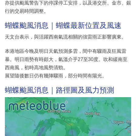
亦提供颱風警告下的停課停工安排，以及港交所、金市、銀
行的交易時間調整。
蝴蝶颱風消息｜蝴蝶最新位置及風速
天文台表示，與活躍西南氣流相關的強雷雨正影響廣東。
本港地區今晚及明日天氣預測多雲，間中有驟雨及狂風雷
暴。明日雨勢有時頗大，氣溫介乎27至30度。吹和緩南至
西南風，初時高地風勢清勁。
展望隨後數日仍有幾陣驟雨，部分時間有陽光。
蝴蝶颱風消息｜路徑圖及風力預測