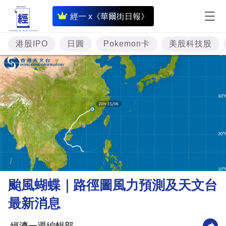
即
經一 x《華爾街日報》
時
財
港股IPO
日圓
Pokemon卡
美股科技股
經
專
題
投
資
樓
市
理
颱風蝴蝶｜路徑圖風力預測及天文台
財
最新消息
商
業