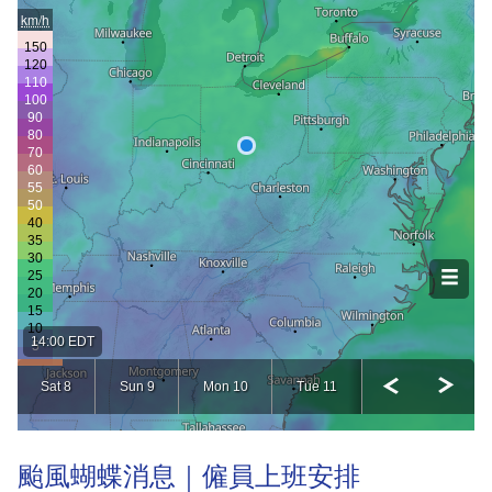
颱風蝴蝶消息｜僱員上班安排