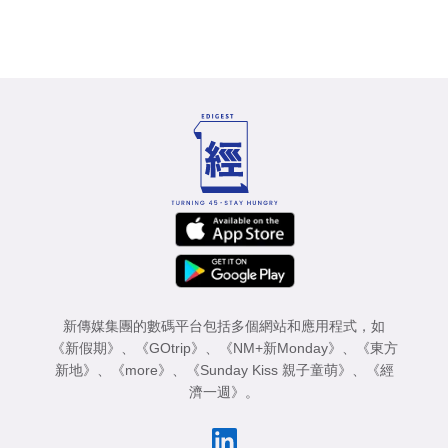
新傳媒集團的數碼平台包括多個網站和應用程式，如
《新假期》
、
《GOtrip》
、
《NM+新Monday》
、
《東方
新地》
、
《more》
、
《Sunday Kiss 親子童萌》
、
《經
濟一週》
。