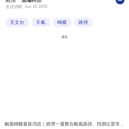
經濟一週編輯部
Jun 16 2025
生活消閒
科
技
天文台
天氣
蝴蝶
路徑
職
場
廣告
生
活
時
事
專
欄
訂
閱
專
颱風蝴蝶最新消息｜經濟一週整合颱風路徑、預測位置等，
區