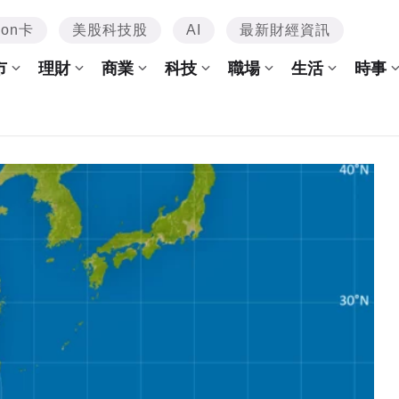
mon卡
美股科技股
AI
最新財經資訊
市
理財
商業
科技
職場
生活
時事