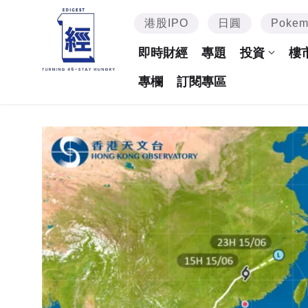
港股IPO
日圓
Poke
即時財經
專題
投資
樓
專欄
訂閱專區