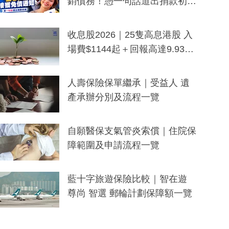
銷債務！憑一句話道出捐款初
衷：加州26萬人接獲免債通知、
一度被誤當詐騙手段
收息股2026｜25隻高息港股 入
場費$1144起＋回報高達9.93
厘！持續更新
人壽保險保單繼承｜受益人 遺
產承辦分別及流程一覽
自願醫保支氣管炎索償｜住院保
障範圍及申請流程一覽
藍十字旅遊保險比較｜智在遊
尊尚 智選 郵輪計劃保障額一覽