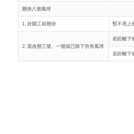
懸掛八號風球
1. 於開工前懸掛
暫不用上
若距離下
2. 當改懸三號、一號或已除下所有風球
若距離下