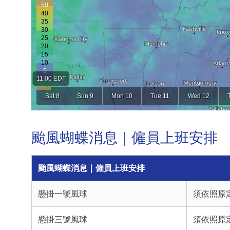
颱風蝴蝶消息｜僱員上班安排
颱風蝴蝶消息｜僱員上班安排
懸掛一號風球
須依照原
懸掛三號風球
須依照原