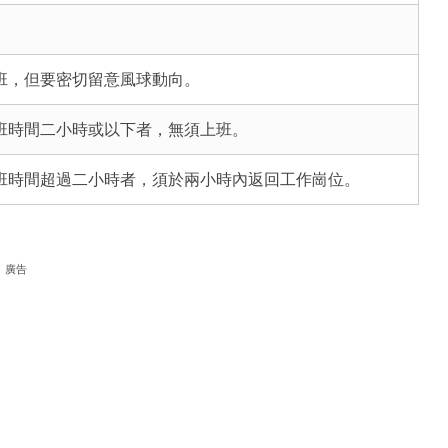
班，但要密切留意風球動向。
班時間二小時或以下者，無須上班。
班時間超過二小時者，須於兩小時內返回工作崗位。
廣告