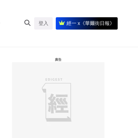
登入
經一 x《華爾街日報》
廣告