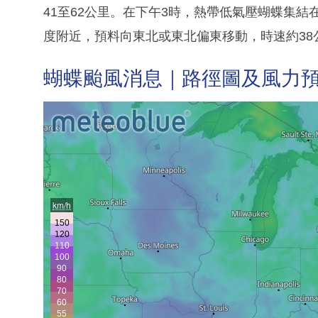
41至62公里。在下午3時，熱帶低氣壓蝴蝶集結在香
度附近，預料向東北或東北偏東移動，時速約38
蝴蝶颱風消息｜路徑圖及風力