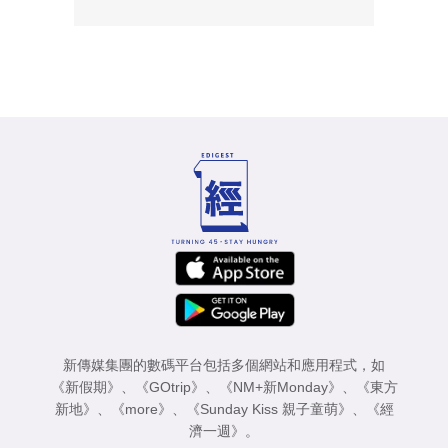
新傳媒集團的數碼平台包括多個網站和應用程式，如
《新假期》
、
《GOtrip》
、
《NM+新Monday》
、
《東方
新地》
、
《more》
、
《Sunday Kiss 親子童萌》
、
《經
濟一週》
。