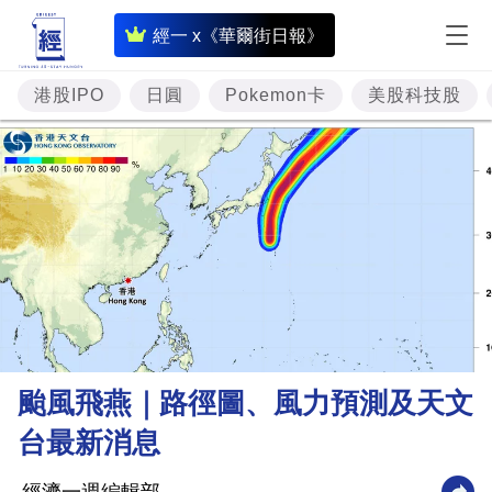
即
經一 x《華爾街日報》
時
財
港股IPO
日圓
Pokemon卡
美股科技股
經
專
題
投
資
樓
市
理
颱風飛燕｜路徑圖、風力預測及天文
財
台最新消息
商
業