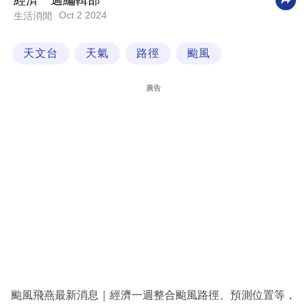
經濟一週編輯部
Oct 2 2024
生活消閒
科
技
天文台
天氣
路徑
颱風
職
場
廣告
生
活
時
事
專
欄
訂
閱
專
颱風飛燕最新消息｜經濟一週整合颱風路徑、預測位置等，
區