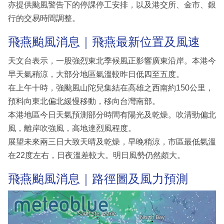
亦提供颱風警告下的停課停工安排，以及港交所、金市、銀
行的交易時間調整。
飛燕颱風消息｜飛燕最新位置及風速
天文台表示，一股強烈東北季候風正影響廣東沿岸。本港今
早天氣稍涼，大部分地區氣溫較昨日低四至五度。
在上午十時，強颱風山陀兒集結在高雄之西南約150公里，
預料向東北偏北緩慢移動，移向台灣南部。
本港地區今日天氣預測部分時間有陽光及乾燥。吹清勁偏北
風，離岸吹強風，高地達烈風程度。
展望未來兩三日大致天晴及乾燥，早晚稍涼，市區最低氣溫
在22度左右，日夜溫差較大。明日風勢仍然頗大。
飛燕颱風消息｜路徑圖及風力預測