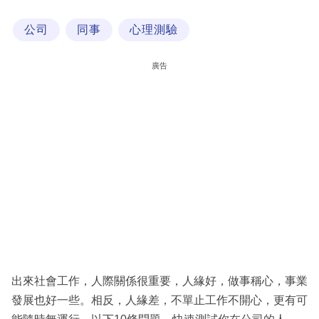
科
公司
同事
心理測驗
技
職
廣告
場
生
活
時
事
專
欄
訂
閱
出來社會工作，人際關係很重要，人緣好，做事稱心，事業
專
發展也好一些。相反，人緣差，不單止工作不開心，更有可
區