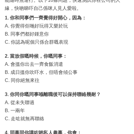
能隨時無運行。以下10條問題，快速測試你在公司的人
緣，快啲睇吓自己係咪人見人愛啦。
1. 你和同事們一齊覺得好開心，因為：
A. 你覺得佢哋好玩得又樂於玩
B. 同事們都好鍾意你
C. 你認為呢個只係合群嘅表現
2. 當放假嘅時候，你嘅同事：
A. 會搵你出去一齊食飯消遣
B. 成日搵你吹吓水，但唔會傾公事
C. 同你絕無來往
3. 你同你嘅同事喺離職後可以保持聯絡幾耐？
A. 從未失聯過
B. 一兩年
C. 走咗就無再聯絡
4. 同事同你講咗啲私人趣事，你會：