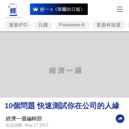
即
經一 x《華爾街日報》
時
財
港股IPO
日圓
Pokemon卡
美股科技股
經
專
題
投
資
樓
市
理
10個問題 快速測試你在公司的人緣
財
商
經濟一週編輯部
May 17 2017
生活消閒
業