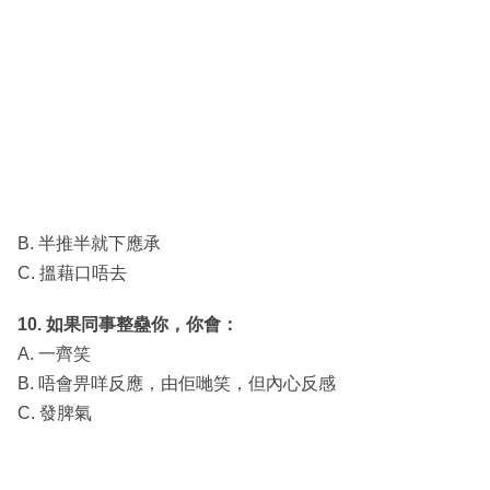
B. 半推半就下應承
C. 搵藉口唔去
10. 如果同事整蠱你，你會：
A. 一齊笑
B. 唔會畀咩反應，由佢哋笑，但內心反感
C. 發脾氣