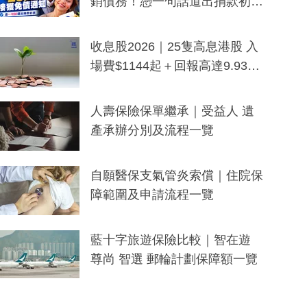
銷債務！憑一句話道出捐款初
衷：加州26萬人接獲免債通知、
一度被誤當詐騙手段
收息股2026｜25隻高息港股 入
場費$1144起＋回報高達9.93
厘！持續更新
人壽保險保單繼承｜受益人 遺
產承辦分別及流程一覽
自願醫保支氣管炎索償｜住院保
障範圍及申請流程一覽
藍十字旅遊保險比較｜智在遊
尊尚 智選 郵輪計劃保障額一覽