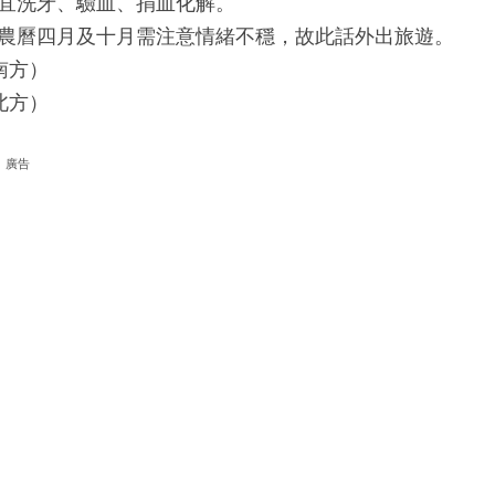
宜洗牙、驗血、捐血化解。
農曆四月及十月需注意情緒不穩，故此話外出旅遊。
南方）
北方）
廣告