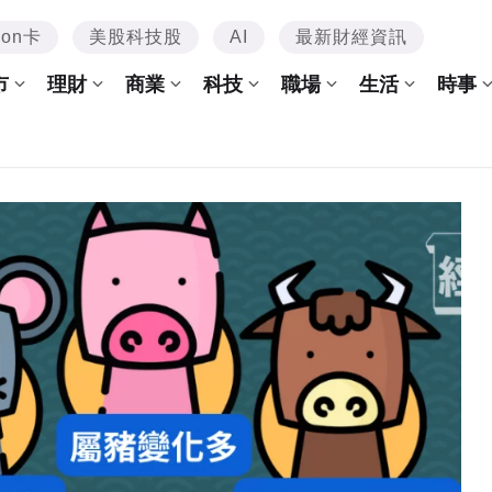
mon卡
美股科技股
AI
最新財經資訊
市
理財
商業
科技
職場
生活
時事