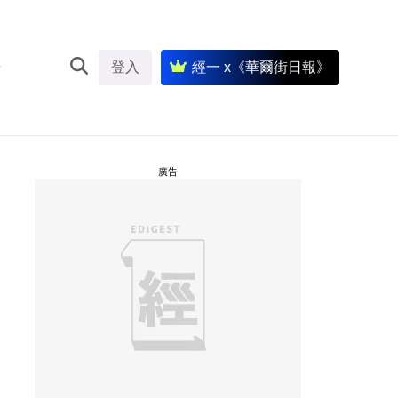
登入
經一 x《華爾街日報》
廣告