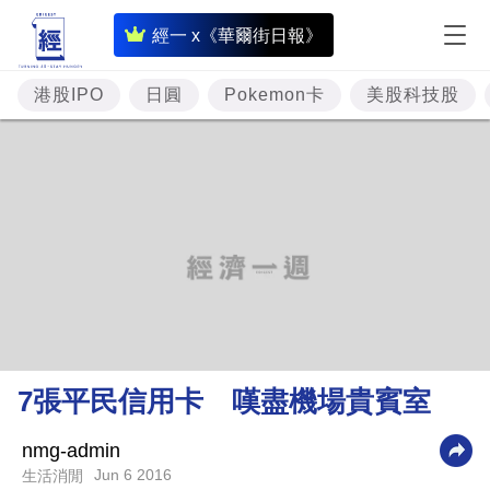
即
經一 x《華爾街日報》
時
財
港股IPO
日圓
Pokemon卡
美股科技股
經
專
題
投
資
樓
市
理
7張平民信用卡 嘆盡機場貴賓室
財
商
nmg-admin
Jun 6 2016
生活消閒
業