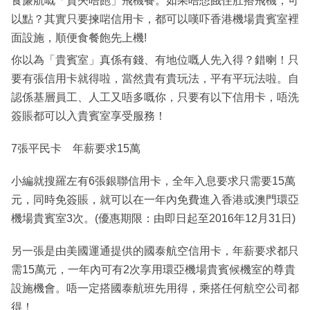
食廉航嘅「貴夾唔飽」飛機餐。如果唔想餓住肚搭飛機，可
以點？其實只要揀啱信用卡，都可以嘆吓香港機場貴賓室裡
面設施，順便食餐飽先上機!
你以為「貴賓室」真係有錢、有地位嘅人先入得？錯喇！只
要有張信用卡就得啦，當然貴有貴玩法，平有平玩法啦。自
認係基層員工、人工又唔多嘅你，只要有以下信用卡，唔洗
簽賬都可以入貴賓室享受服務！
7張平民卡 年薪要求15萬
小編就搜羅左有6張銀聯信用卡，全年入息要求只需要15萬
元，同時免簽賬，就可以在一年內免費進入香港或澳門環亞
機場貴賓室3次。(優惠期限：由即日起至2016年12月31日)
另一張是由美國運通提供的國泰航空信用卡，年薪要求都只
需15萬元，一年內可有2次享用環亞機場貴賓候機室的尊貴
設施機會。唔一定搭國泰航班先用得，乘搭任何航空公司都
得！