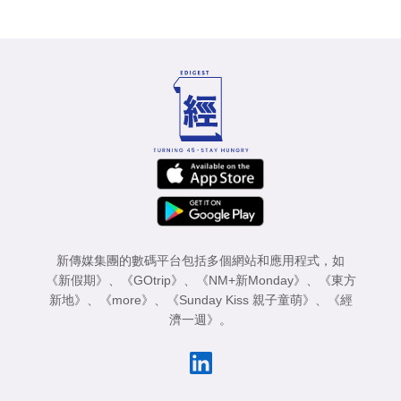
新傳媒集團的數碼平台包括多個網站和應用程式，如
《新假期》
、
《GOtrip》
、
《NM+新Monday》
、
《東方
新地》
、
《more》
、
《Sunday Kiss 親子童萌》
、
《經
濟一週》
。