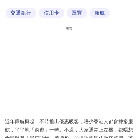
科
交通銀行
信用卡
匯豐
廉航
技
職
廣告
場
生
活
時
事
專
欄
訂
閱
近年廉航興起，不時推出優惠吸客，唔少香港人都會揀搭廉
專
航，平平地「窮遊」一轉。不過，大家通常上左機，都唔想
區