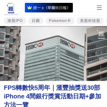
即
經一 x《華爾街日報》
時
財
港股IPO
日圓
Pokemon卡
美股科技股
經
專
題
投
資
樓
市
理
FPS轉數快5周年｜滙豐抽獎送30部
財
iPhone 4間銀行獎賞活動日期+參加
商
方法一覽
業