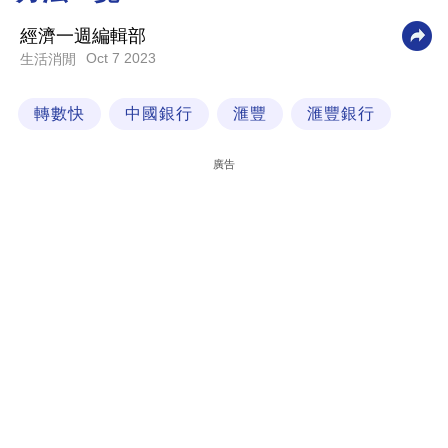
科
經濟一週編輯部
技
Oct 7 2023
生活消閒
職
轉數快
中國銀行
滙豐
滙豐銀行
場
生
廣告
活
時
事
專
欄
訂
閱
專
區