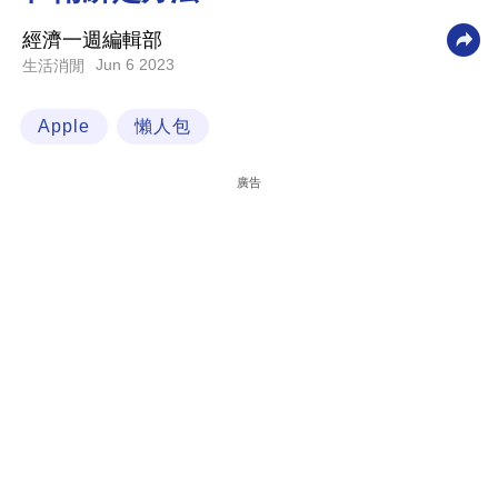
科
經濟一週編輯部
技
Jun 6 2023
生活消閒
職
Apple
懶人包
場
生
廣告
活
時
事
專
欄
訂
閱
專
區