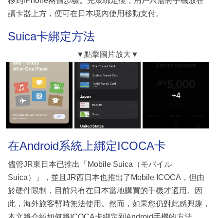
移到iPhone兩個步驟。完成綁定後，用戶只需將手機放在
讀卡器上方，便可在日本境內使用移動支付。
Suica卡綁定方法
+4
+4
在Android系統上綁定ICOCA卡
儘管JR東日本已推出「Mobile Suica（モバイル
Suica）」，並且JR西日本也推出了Mobile ICOCA，但由
於硬件限制，目前只有在日本當地購買的手機才適用。因
此，海外旅客暫時無法使用。然而，如果您仍對此感興趣，
本文將介紹如何將ICOCA卡綁定到Android手機的方法。