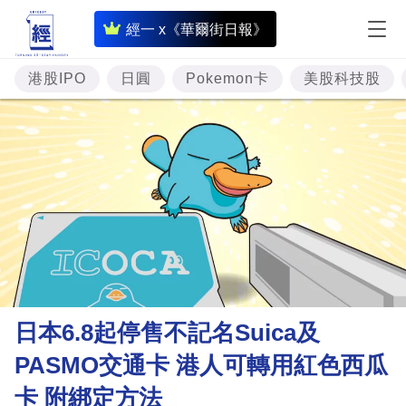
即
經一 x《華爾街日報》
時
財
港股IPO
日圓
Pokemon卡
美股科技股
經
專
題
投
資
樓
市
理
日本6.8起停售不記名Suica及
財
PASMO交通卡 港人可轉用紅色西瓜
商
卡 附綁定方法
業