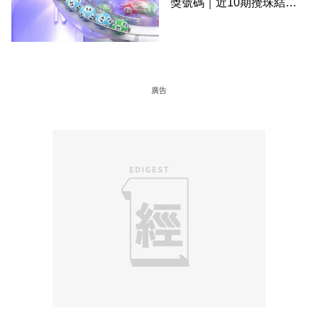
獎號碼｜近10期攪珠結果
＋下期攪珠日
廣告