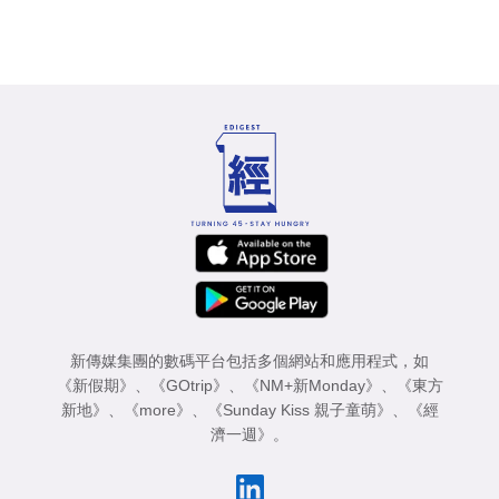
新傳媒集團的數碼平台包括多個網站和應用程式，如
《新假期》
、
《GOtrip》
、
《NM+新Monday》
、
《東方
新地》
、
《more》
、
《Sunday Kiss 親子童萌》
、
《經
濟一週》
。