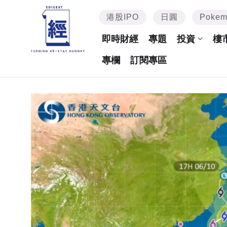
港股IPO
日圓
Poke
即時財經
專題
投資
樓
專欄
訂閱專區