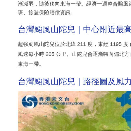
漸減弱，隨後移向東海一帶。經濟一週整合颱風
班、旅遊保險賠償資訊。
台灣颱風山陀兒｜中心附近最高持
超強颱風山陀兒位於北緯 211 度，東經 1195 
風速每小時 205 公里。山陀兒會逐漸轉向偏
東海一帶。
台灣颱風山陀兒｜路徑圖及風