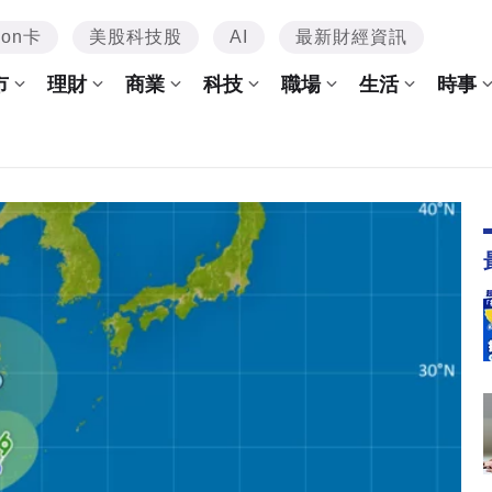
mon卡
美股科技股
AI
最新財經資訊
市
理財
商業
科技
職場
生活
時事