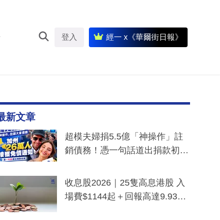
登入
經一 x《華爾街日報》
最新文章
超模夫婦捐5.5億「神操作」註
銷債務！憑一句話道出捐款初
衷：加州26萬人接獲免債通知、
一度被誤當詐騙手段
收息股2026｜25隻高息港股 入
場費$1144起＋回報高達9.93
厘！持續更新