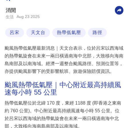
科
消閒
技
Aug 23 2025
生活
職
呂宋
天文台
熱帶低氣壓
路徑
場
生
颱風熱帶低氣壓最新消息｜天文台表示，位於呂宋以西海域
活
的熱帶氣旋會在未來一兩日橫過南海中北部，大致移向海南
島南部及以南海域。經濟一週整合颱風路徑、預測位置等，
時
亦提供颱風影響下的受影響航班、旅遊保險賠償資訊。
事
專
颱風熱帶低氣壓｜中心附近最高持續風
速每小時 55 公里
欄
訂
熱帶低氣壓位於北緯 170 度，東經 1188 度 (即香港之東南
閱
約 760 公里)。中心附近最高持續風速每小時 55 公里。位
專
於呂宋以西海域的熱帶氣旋會在未來一兩日橫過南海中北
區
部，大致移向海南島南部及以南海域。