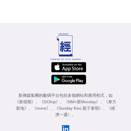
新傳媒集團的數碼平台包括多個網站和應用程式，如
《新假期》
、
《GOtrip》
、
《NM+新Monday》
、
《東方
新地》
、
《more》
、
《Sunday Kiss 親子童萌》
、
《經
濟一週》
。