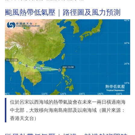
颱風熱帶低氣壓｜路徑圖及風力預測
位於呂宋以西海域的熱帶氣旋會在未來一兩日橫過南海
中北部，大致移向海南島南部及以南海域（圖片來源：
香港天文台）