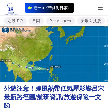
即
經一 x《華爾街日報》
時
財
港股IPO
日圓
Pokemon卡
美股科技股
經
專
題
投
資
樓
市
理
外遊注意！颱風熱帶低氣壓影響呂宋
財
最新路徑圖/航班資訊/旅遊保險一文
商
睇
業