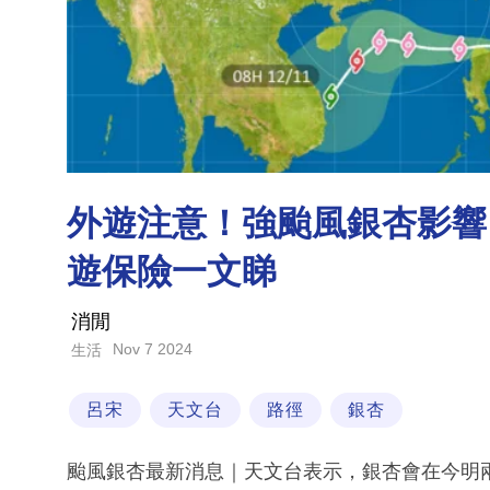
外遊注意！強颱風銀杏影響呂
遊保險一文睇
消閒
Nov 7 2024
生活
呂宋
天文台
路徑
銀杏
颱風銀杏最新消息｜天文台表示，銀杏會在今明