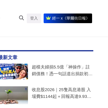
登入
經一 x《華爾街日報》
最新文章
超模夫婦捐5.5億「神操作」註
銷債務！憑一句話道出捐款初
衷：加州26萬人接獲免債通知、
一度被誤當詐騙手段
收息股2026｜25隻高息港股 入
場費$1144起＋回報高達9.93
厘！持續更新