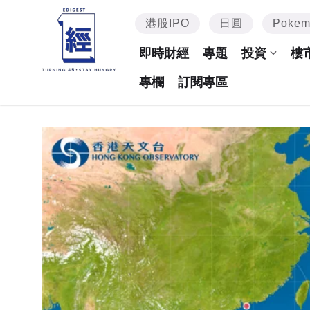
港股IPO
日圓
Poke
即時財經
專題
投資
樓
專欄
訂閱專區