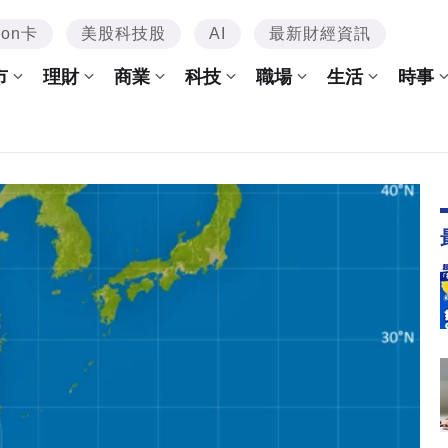
mon卡
美股科技股
AI
最新財經資訊
市
理財
商業
科技
職場
生活
時事