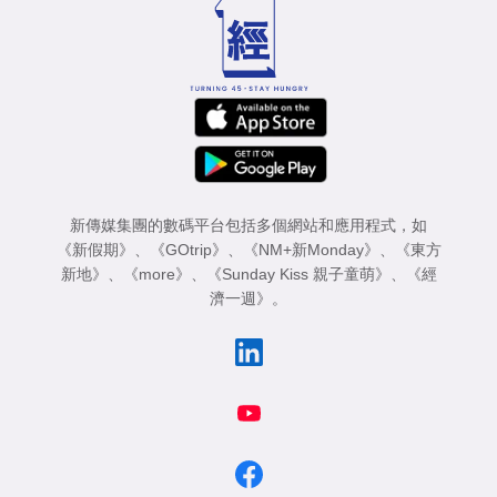
新傳媒集團的數碼平台包括多個網站和應用程式，如
《新假期》
、
《GOtrip》
、
《NM+新Monday》
、
《東方
新地》
、
《more》
、
《Sunday Kiss 親子童萌》
、
《經
濟一週》
。