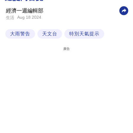
科
經濟一週編輯部
技
Aug 18 2024
生活
職
大雨警告
天文台
特別天氣提示
場
生
廣告
活
時
事
專
欄
訂
閱
專
區