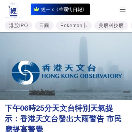
即
經一 x《華爾街日報》
時
財
港股IPO
日圓
Pokemon卡
美股科技股
經
專
題
投
資
樓
市
理
下午06時25分天文台特別天氣提
財
示：香港天文台發出大雨警告 市民
商
應提高警覺
業