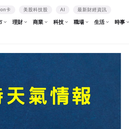
mon卡
美股科技股
AI
最新財經資訊
市
理財
商業
科技
職場
生活
時事