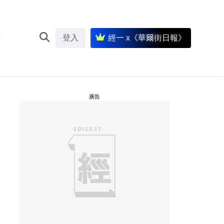
登入
經一 x《華爾街日報》
廣告