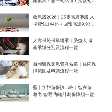
銷債務！憑一句話道出捐款初
衷：加州26萬人接獲免債通知、
一度被誤當詐騙手段
收息股2026｜25隻高息港股 入
場費$1144起＋回報高達9.93
厘！持續更新
人壽保險保單繼承｜受益人 遺
產承辦分別及流程一覽
自願醫保支氣管炎索償｜住院保
障範圍及申請流程一覽
藍十字旅遊保險比較｜智在遊
尊尚 智選 郵輪計劃保障額一覽