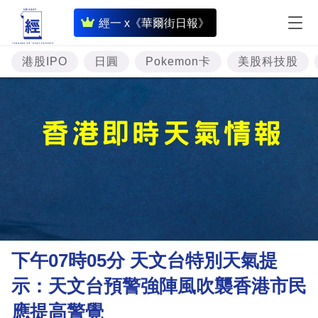
即
經一 x《華爾街日報》
時
財
港股IPO
日圓
Pokemon卡
美股科技股
經
專
題
投
資
樓
市
理
下午07時05分 天文台特別天氣提
財
示：天文台預警強陣風吹襲香港市民
商
應提高警覺
業