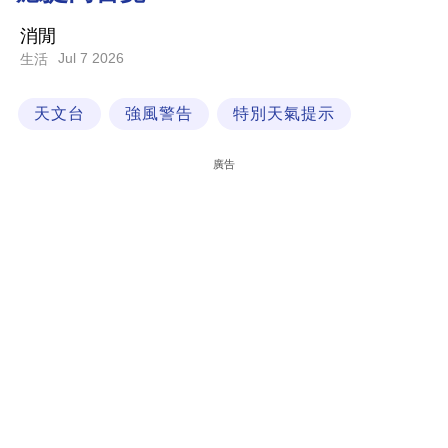
科
消閒
技
Jul 7 2026
生活
職
天文台
強風警告
特別天氣提示
場
生
廣告
活
時
事
專
欄
訂
閱
專
區