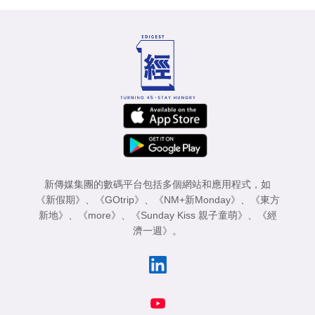
新傳媒集團的數碼平台包括多個網站和應用程式，如
《新假期》
、
《GOtrip》
、
《NM+新Monday》
、
《東方
新地》
、
《more》
、
《Sunday Kiss 親子童萌》
、
《經
濟一週》
。