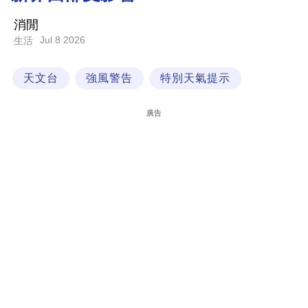
科
消閒
技
Jul 8 2026
生活
職
天文台
強風警告
特別天氣提示
場
生
廣告
活
時
事
專
欄
訂
閱
專
區