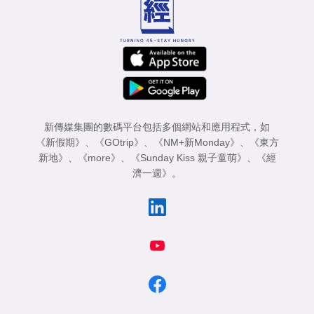
新傳媒集團的數碼平台包括多個網站和應用程式，如
《新假期》
、
《GOtrip》
、
《NM+新Monday》
、
《東方
新地》
、
《more》
、
《Sunday Kiss 親子童萌》
、
《經
濟一週》
。