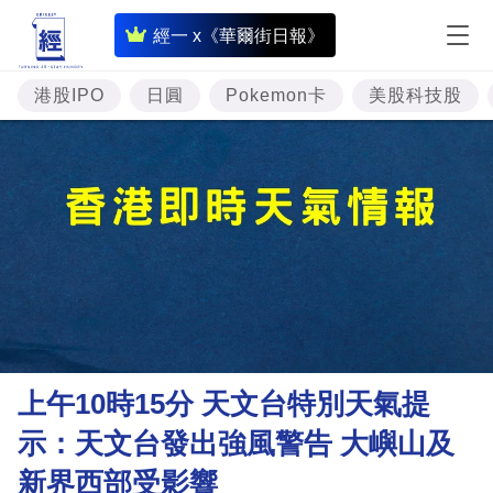
即
經一 x《華爾街日報》
時
財
港股IPO
日圓
Pokemon卡
美股科技股
經
專
題
投
資
樓
市
理
上午10時15分 天文台特別天氣提
財
示：天文台發出強風警告 大嶼山及
商
新界西部受影響
業