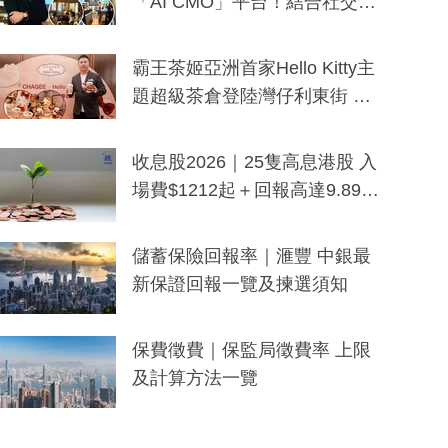
「AI CMO」平台！結合社交聆
聽與廣東話大模型 助中小企數
分鐘生成「貼地」宣傳短片
霸王茶姬亞洲首家Hello Kitty主
題超級茶倉登陸灣仔利東街 推
出首創「伯爵紅茶色」Hello Kitt
y及香港限定特調系列
收息股2026｜25隻高息港股 入
場費$1212起＋回報高達9.89
厘！持續更新
儲蓄保險回報率｜滙豐 中銀最
新保證回報一覽及揀選須知
保費徵費｜保監局徵費率 上限
及計算方法一覽