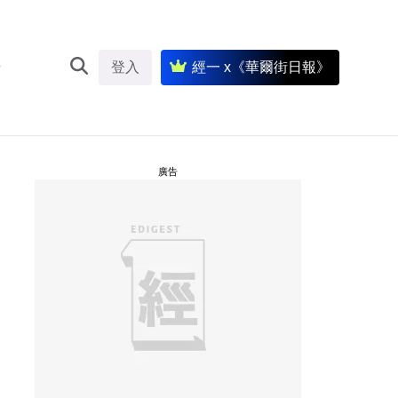
登入
經一 x《華爾街日報》
廣告