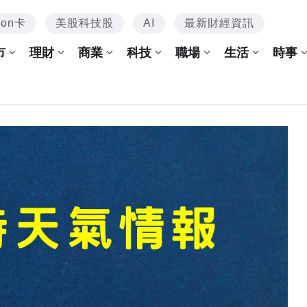
mon卡
美股科技股
AI
最新財經資訊
市
理財
商業
科技
職場
生活
時事