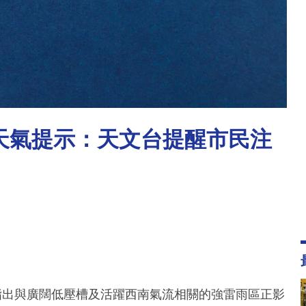
別天氣提示：天文台提醒市民注
指出與廣闊低壓槽及活躍西南氣流相關的強雷雨區正影