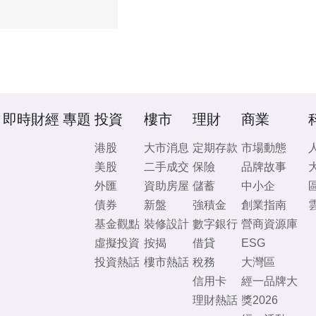
即時財經
專題
投資
樓市
理財
商業
港股
大市消息
定期存款
市場動態
美股
二手成交
保險
品牌故事
外匯
資助房屋
儲蓄
中小企
債券
新盤
強積金
創業指南
基金觀點
裝修設計
數字銀行
營商資源庫
虛擬投資
按揭
借貸
ESG
投資熱話
樓市熱話
稅務
大灣區
信用卡
經一品牌大
理財熱話
獎2026